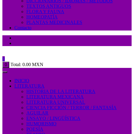
DICCIONARIOS / IDIOMAS / MÉTODOS
TEXTOS ANTIGUOS
FLORA Y FAUNA
HOMEOPATÍA
PLANTAS MEDICINALES
Contacto
0
Total:
0.00
MXN
0
INICIO
LITERATURA
HISTORIA DE LA LITERATURA
LITERATURA MEXICANA
LITERATURA UNIVERSAL
CIENCIA FICCIÓN / TERROR / FANTASÍA
AGUILAR
ENSAYO / LINGÜÍSTICA
HUMORISMO
POESÍA