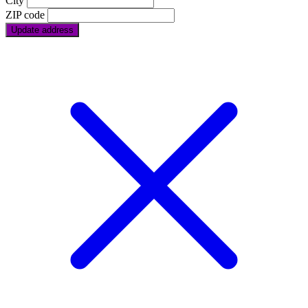
City
ZIP code
Update address