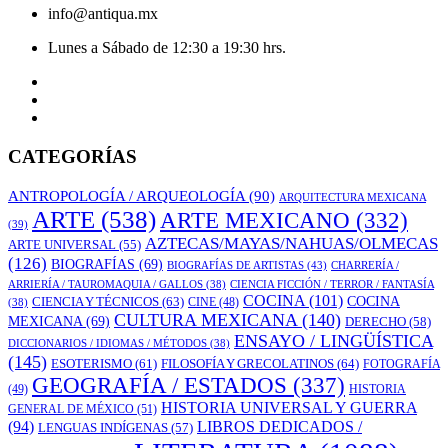
info@antiqua.mx
Lunes a Sábado de 12:30 a 19:30 hrs.
CATEGORÍAS
ANTROPOLOGÍA / ARQUEOLOGÍA
(90)
ARQUITECTURA MEXICANA
ARTE
(538)
ARTE MEXICANO
(332)
(39)
AZTECAS/MAYAS/NAHUAS/OLMECAS
ARTE UNIVERSAL
(55)
(126)
BIOGRAFÍAS
(69)
BIOGRAFÍAS DE ARTISTAS
(43)
CHARRERÍA /
ARRIERÍA / TAUROMAQUIA / GALLOS
(38)
CIENCIA FICCIÓN / TERROR / FANTASÍA
COCINA
(101)
CIENCIA Y TÉCNICOS
(63)
COCINA
CINE
(48)
(38)
CULTURA MEXICANA
(140)
MEXICANA
(69)
DERECHO
(58)
ENSAYO / LINGÜÍSTICA
DICCIONARIOS / IDIOMAS / MÉTODOS
(38)
(145)
ESOTERISMO
(61)
FILOSOFÍA Y GRECOLATINOS
(64)
FOTOGRAFÍA
GEOGRAFÍA / ESTADOS
(337)
(49)
HISTORIA
HISTORIA UNIVERSAL Y GUERRA
GENERAL DE MÉXICO
(51)
LIBROS DEDICADOS /
(94)
LENGUAS INDÍGENAS
(57)