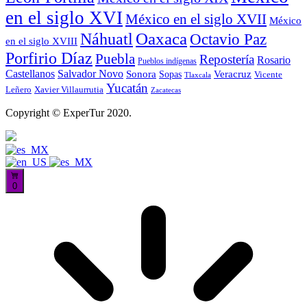
en el siglo XVI
México en el siglo XVII
México
Oaxaca
Náhuatl
Octavio Paz
en el siglo XVIII
Porfirio Díaz
Puebla
Repostería
Rosario
Pueblos indígenas
Castellanos
Salvador Novo
Sonora
Veracruz
Sopas
Vicente
Tlaxcala
Yucatán
Leñero
Xavier Villaurrutia
Zacatecas
Copyright © ExperTur 2020.
0