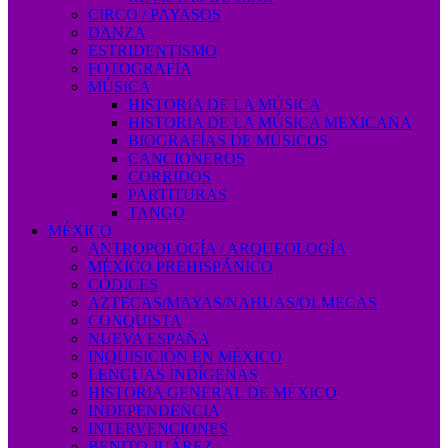
CIRCO / PAYASOS
DANZA
ESTRIDENTISMO
FOTOGRAFÍA
MÚSICA
HISTORIA DE LA MÚSICA
HISTORIA DE LA MÚSICA MEXICANA
BIOGRAFÍAS DE MÚSICOS
CANCIONEROS
CORRIDOS
PARTITURAS
TANGO
MÉXICO
ANTROPOLOGÍA / ARQUEOLOGÍA
MÉXICO PREHISPÁNICO
CÓDICES
AZTECAS/MAYAS/NAHUAS/OLMECAS
CONQUISTA
NUEVA ESPAÑA
INQUISICIÓN EN MÉXICO
LENGUAS INDÍGENAS
HISTORIA GENERAL DE MÉXICO
INDEPENDENCIA
INTERVENCIONES
BENITO JUÁREZ