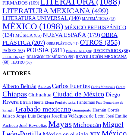
LITERATURA
(1088)
FIRMADOS
(109)
LITERATURA MEXICANA
(499)
LITERATURA UNIVERSAL
(140)
MATEMÁTICAS
(48)
MÉXICO
(1098)
MÉXICO PREHISPÁNICO
OBRA
NUEVA ESPAÑA
(179)
(134)
MÚSICA
(85)
OTROS
(355)
PLÁSTICA
(207)
OBRA PLÁSTICA
(41)
POESÍA
(281)
RECETARIOS
(86)
PAÍSES
(65)
PORFIRIATO
(38)
RELIGIÓN EN MÉXICO
(59)
REVOLUCIÓN MEXICANA
RELIGIÓN
(42)
(68)
TEATRO
(53)
AUTORES
Carlos Fuentes
Alberto Beltrán
Aztecas
Carlos Monsiváis
Carnes
Chiapas
Ciudad de México
Diego
Chihuahua
Rivera
Fantomas
Efraín Huerta
Elena Poniatowska
Fray Bernardino de
Grabado mexicano
Hernán Cortés
Guanajuato
Sahagún
Jalisco
Josefina Velázquez de León
Jorge Luis Borges
José Emilio
Mayas
Miguel
Michoacán
José Revueltas
Pacheco
México
León-Portilla
México en el siglo XIX