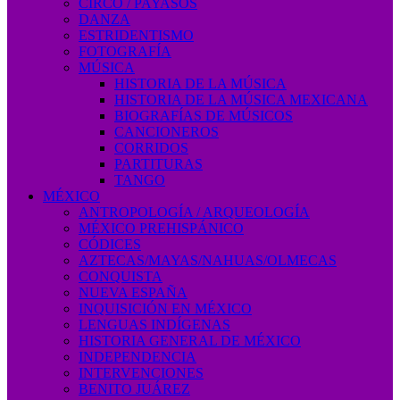
CIRCO / PAYASOS
DANZA
ESTRIDENTISMO
FOTOGRAFÍA
MÚSICA
HISTORIA DE LA MÚSICA
HISTORIA DE LA MÚSICA MEXICANA
BIOGRAFÍAS DE MÚSICOS
CANCIONEROS
CORRIDOS
PARTITURAS
TANGO
MÉXICO
ANTROPOLOGÍA / ARQUEOLOGÍA
MÉXICO PREHISPÁNICO
CÓDICES
AZTECAS/MAYAS/NAHUAS/OLMECAS
CONQUISTA
NUEVA ESPAÑA
INQUISICIÓN EN MÉXICO
LENGUAS INDÍGENAS
HISTORIA GENERAL DE MÉXICO
INDEPENDENCIA
INTERVENCIONES
BENITO JUÁREZ