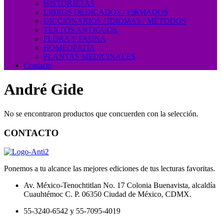
HISTORIETAS
LIBROS DEDICADOS / FIRMADOS
DICCIONARIOS / IDIOMAS / MÉTODOS
TEXTOS ANTIGUOS
FLORA Y FAUNA
HOMEOPATÍA
PLANTAS MEDICINALES
Contacto
André Gide
No se encontraron productos que concuerden con la selección.
CONTACTO
Ponemos a tu alcance las mejores ediciones de tus lecturas favoritas.
Av. México-Tenochtitlan No. 17 Colonia Buenavista, alcaldía
Cuauhtémoc C. P. 06350 Ciudad de México, CDMX.
55-3240-6542 y 55-7095-4019