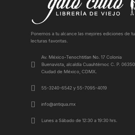
SOCIOLO
MOVIMI
Ponemos a tu alcance las mejores ediciones de t
MOVIMIE
lecturas favoritas.
REBELIO
Av. México-Tenochtitlan No. 17 Colonia
GUERRIL
Buenavista, alcaldía Cuauhtémoc C. P. 06350
Ciudad de México, CDMX.
EDUCACI
55-3240-6542 y 55-7095-4019
MOVIMIE
info@antiqua.mx
LECUMB
Lunes a Sábado de 12:30 a 19:30 hrs.
CULTUR