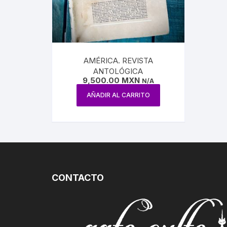
CIRCO / PAYASOS
MAXIMIL
DANZA
REFORM
ESTRIDENTISMO
AMÉRICA. REVISTA
PORFIRI
ANTOLÓGICA
FOTOGRAFÍA
9,500.00
MXN
N/A
REVOLUC
AÑADIR AL CARRITO
MÚSICA
POLÍTIC
ECONOMÍ
MEDICIN
CONTACTO
RELIGIÓ
LA GUER