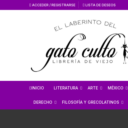
ACCEDER / REGISTRARSE
LISTA DE DESEOS
INICIO
LITERATURA
ARTE
MÉXICO
HISTORIA DE LA
HISTORIA DEL AR
ANTROPO
DERECHO
FILOSOFÍA Y GRECOLATINOS
LITERATURA
ARTE MEXICANO
MÉXICO 
ESTUDIOS SOBRE DERECHO
ESTUDIOS DE FILOSOFÍA
LITERATURA MEXICANA
EN GENERAL