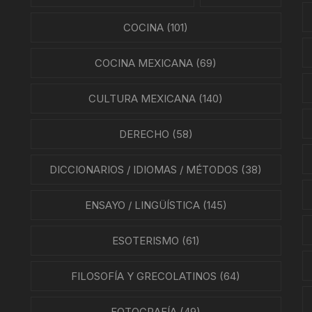
SMO Y COMUNICACIÓN
COCINA
(101)
ÍA / ESTADOS
COCINA MEXICANA
(69)
NTES
CULTURA MEXICANA
(140)
ÍAS
DERECHO
(58)
O MEXICANO / MARINA
DICCIONARIOS / IDIOMAS / MÉTODOS
(38)
N
RRILES
ENSAYO / LINGÜÍSTICA
(145)
A
ESOTERISMO
(61)
TURA, PESCA Y GANADERÍA
FILOSOFÍA Y GRECOLATINOS
(64)
FOTOGRAFÍA
(49)