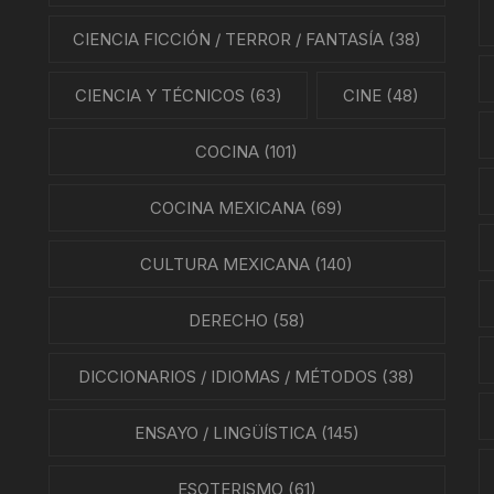
NES
CIENCIA FICCIÓN / TERROR / FANTASÍA
(38)
LA EN MÉXICO
CIENCIA Y TÉCNICOS
(63)
CINE
(48)
ÓN EN MÉXICO
COCINA
(101)
NTO ESTUDIANTIL
COCINA MEXICANA
(69)
ERRI
CULTURA MEXICANA
(140)
A MEXICANA
DERECHO
(58)
SMO Y COMUNICACIÓN
DICCIONARIOS / IDIOMAS / MÉTODOS
(38)
ÍA / ESTADOS
ENSAYO / LINGÜÍSTICA
(145)
NTES
ESOTERISMO
(61)