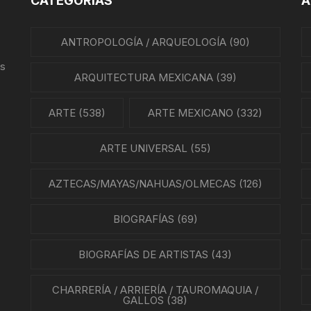
CATEGORÍAS
A
REVISTAS DE CINE
IÓN MEXICANA
ANTROPOLOGÍA / ARQUEOLOGÍA
(90)
HISTORIA DE LA MÚSICA
A MEXICANA
us
HISTORIA DE LA MÚSICA
ARQUITECTURA MEXICANA
(39)
MEXICANA
A DE MÉXICO
ARTE
(538)
ARTE MEXICANO
(332)
BIOGRAFÍAS DE MÚSICOS
A EN MÉXICO
ARTE UNIVERSAL
(55)
CANCIONEROS
N EN MÉXICO
AZTECAS/MAYAS/NAHUAS/OLMECAS
(126)
CORRIDOS
RA CRISTERA
BIOGRAFÍAS
(69)
PARTITURAS
GÍA MEXICANA
BIOGRAFÍAS DE ARTISTAS
TANGO
(43)
ENTO OBRERO
CHARRERÍA / ARRIERÍA / TAUROMAQUIA /
NTOS SOCIALES
GALLOS
(38)