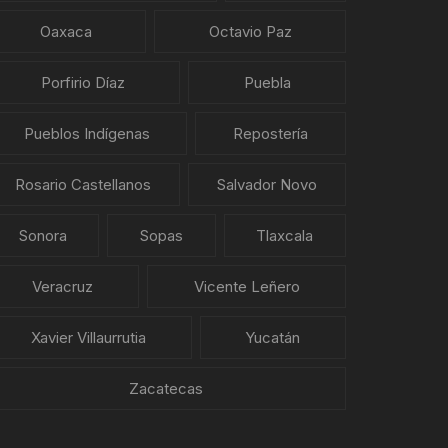
Oaxaca
Octavio Paz
Porfirio Díaz
Puebla
Pueblos Indígenas
Repostería
Rosario Castellanos
Salvador Novo
Sonora
Sopas
Tlaxcala
Veracruz
Vicente Leñero
Xavier Villaurrutia
Yucatán
Zacatecas