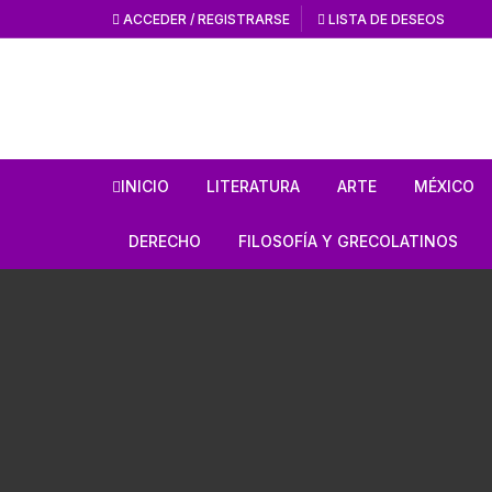
ACCEDER / REGISTRARSE
LISTA DE DESEOS
INICIO
LITERATURA
ARTE
MÉXICO
HISTORIA DE LA
HISTORIA DEL AR
ANTROPO
DERECHO
FILOSOFÍA Y GRECOLATINOS
LITERATURA
ARTE MEXICANO
MÉXICO 
ESTUDIOS SOBRE DERECHO
ESTUDIOS DE FILOSOFÍA
LITERATURA MEXICANA
EN GENERAL
ARTE UNIVERSAL
CÓDICES
AUTORES GRECOLATINOS
LITERATURA UNIVERSAL
CÓDIGOS
REVISTA AMÉRICA
AZTECA
MITOLOGÍA
CIENCIA FICCIÓN / TERROR /
LEYES
FANTASÍA
REVISTA ARTES D
CONQUI
ESTUDIOS SOBRE ÉTICA