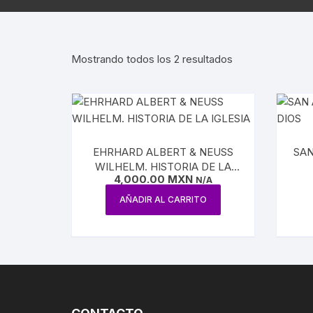
AGUILAR
REVISTA ATENEO
NUEVA E
ESTUDIOS SOBRE LÓGICA
ENSAYO / LINGÜÍSTICA
REVISTA BELLAS 
INQUISI
Mostrando todos los 2 resultados
HUMORISMO
REVISTA
LENGUAS
CONTEMPORÁNE
POESÍA
HISTORI
REVISTA EL HIJO 
TEATRO
INDEPEN
EHRHARD ALBERT & NEUSS
SAN
CARICATURA
WILHELM. HISTORIA DE LA
INTERVE
4,000.00
MXN
IGLESIA
N/A
CINE
AÑADIR AL CARRITO
BENITO 
CIRCO / PAYASOS
MAXIMIL
DANZA
REFORM
ESTRIDENTISMO
PORFIRI