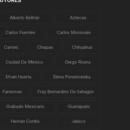
UTORES
Alberto Beltrán
Aztecas
Carlos Fuentes
Carlos Monsiváis
Carnes
Chiapas
Chihuahua
Ciudad De México
Diego Rivera
Efraín Huerta
Elena Poniatowska
Fantomas
Fray Bernardino De Sahagún
Grabado Mexicano
Guanajuato
Hernán Cortés
Jalisco