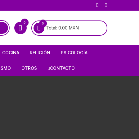
0
0
Total:
0.00
MXN
COCINA
RELIGIÓN
PSICOLOGÍA
COCINA MEXICANA
BIOGRAFÍAS DE SANTOS
PSICOANÁLISIS
ISMO
OTROS
CONTACTO
COCINA UNIVERSAL
BIOGRAFÍAS DE LA VIRGEN
PSIQUIATRÍA
RÍA
AJEDREZ
ALMANAQUES
CATOLICISMO
E INFIERNO
ARMAS / CACERÍA
RECETARIOS
CRISTIANISMO
OLOGÍA
CHARRERÍA / GALLOS /
TAUROMAQUIA
FORMULARIOS
HISTORIA DE LA IGLESIA
HISTORIETAS