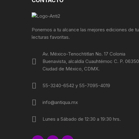
CONTACTO
FOTOGRAFÍA
REVOLUC
MÚSICA
POLÍTIC
Ponemos a tu alcance las mejores ediciones de t
lecturas favoritas.
ECONOMÍ
Av. México-Tenochtitlan No. 17 Colonia
MEDICIN
Buenavista, alcaldía Cuauhtémoc C. P. 06350
Ciudad de México, CDMX.
RELIGIÓ
55-3240-6542 y 55-7095-4019
LA GUER
info@antiqua.mx
SOCIOLO
MOVIMI
Lunes a Sábado de 12:30 a 19:30 hrs.
MOVIMIE