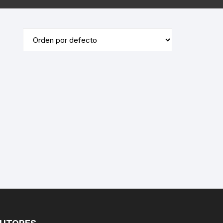
ÓRDENES RELIGIOSAS
ERÍA /
MASONERÍA
LIBROS DEDICADOS /
FIRMADOS
LA BIBLIA
TE
DICCIONARIOS / IDIOMAS /
SACEDORCIO
MÉTODOS
ROS
TEOLOGÍA
TEXTOS ANTIGUOS
ETIMOLOGÍAS
FLORA Y FAUNA
HOMEOPATÍA
PLANTAS MEDICINALES