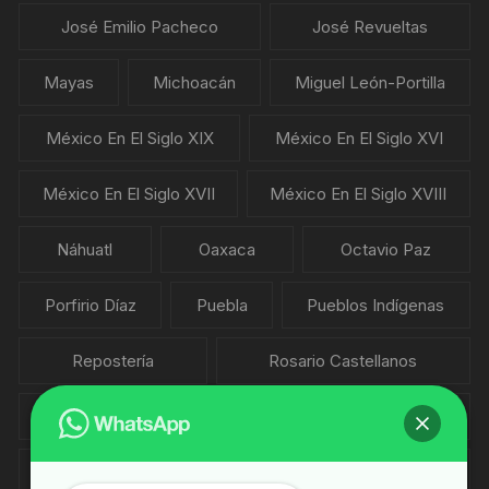
José Emilio Pacheco
José Revueltas
Mayas
Michoacán
Miguel León-Portilla
México En El Siglo XIX
México En El Siglo XVI
México En El Siglo XVII
México En El Siglo XVIII
Náhuatl
Oaxaca
Octavio Paz
Porfirio Díaz
Puebla
Pueblos Indígenas
Repostería
Rosario Castellanos
Salvador Novo
Sonora
Sopas
Tlaxcala
Veracruz
Vicente Leñero