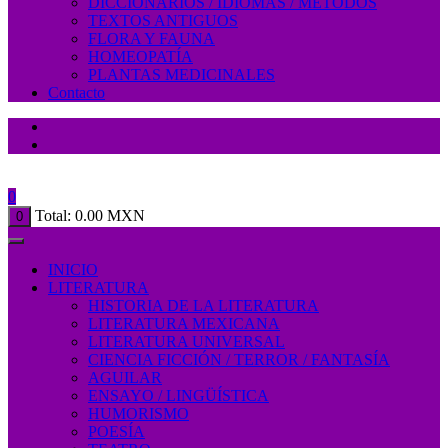
DICCIONARIOS / IDIOMAS / MÉTODOS
TEXTOS ANTIGUOS
FLORA Y FAUNA
HOMEOPATÍA
PLANTAS MEDICINALES
Contacto
0
Total:
0.00
MXN
0
INICIO
LITERATURA
HISTORIA DE LA LITERATURA
LITERATURA MEXICANA
LITERATURA UNIVERSAL
CIENCIA FICCIÓN / TERROR / FANTASÍA
AGUILAR
ENSAYO / LINGÜÍSTICA
HUMORISMO
POESÍA