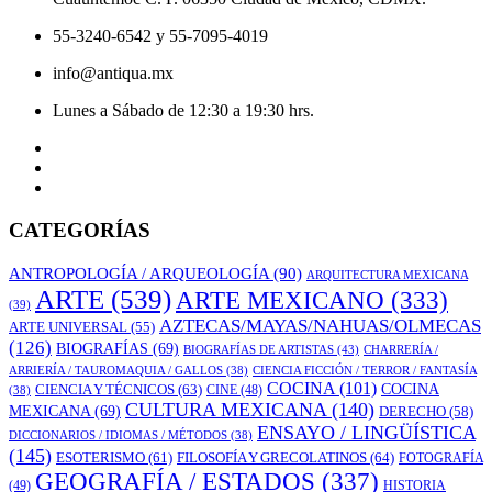
55-3240-6542 y 55-7095-4019
info@antiqua.mx
Lunes a Sábado de 12:30 a 19:30 hrs.
CATEGORÍAS
ANTROPOLOGÍA / ARQUEOLOGÍA
(90)
ARQUITECTURA MEXICANA
ARTE
(539)
ARTE MEXICANO
(333)
(39)
AZTECAS/MAYAS/NAHUAS/OLMECAS
ARTE UNIVERSAL
(55)
(126)
BIOGRAFÍAS
(69)
BIOGRAFÍAS DE ARTISTAS
(43)
CHARRERÍA /
ARRIERÍA / TAUROMAQUIA / GALLOS
(38)
CIENCIA FICCIÓN / TERROR / FANTASÍA
COCINA
(101)
CIENCIA Y TÉCNICOS
(63)
COCINA
CINE
(48)
(38)
CULTURA MEXICANA
(140)
MEXICANA
(69)
DERECHO
(58)
ENSAYO / LINGÜÍSTICA
DICCIONARIOS / IDIOMAS / MÉTODOS
(38)
(145)
ESOTERISMO
(61)
FILOSOFÍA Y GRECOLATINOS
(64)
FOTOGRAFÍA
GEOGRAFÍA / ESTADOS
(337)
(49)
HISTORIA