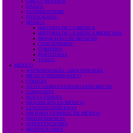
CIRCO / PAYASOS
DANZA
ESTRIDENTISMO
FOTOGRAFÍA
MÚSICA
HISTORIA DE LA MÚSICA
HISTORIA DE LA MÚSICA MEXICANA
BIOGRAFÍAS DE MÚSICOS
CANCIONEROS
CORRIDOS
PARTITURAS
TANGO
MÉXICO
ANTROPOLOGÍA / ARQUEOLOGÍA
MÉXICO PREHISPÁNICO
CÓDICES
AZTECAS/MAYAS/NAHUAS/OLMECAS
CONQUISTA
NUEVA ESPAÑA
INQUISICIÓN EN MÉXICO
LENGUAS INDÍGENAS
HISTORIA GENERAL DE MÉXICO
INDEPENDENCIA
INTERVENCIONES
BENITO JUÁREZ