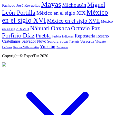
Mayas
Miguel
Michoacán
José Revueltas
Pacheco
México
León-Portilla
México en el siglo XIX
en el siglo XVI
México en el siglo XVII
México
Oaxaca
Náhuatl
Octavio Paz
en el siglo XVIII
Porfirio Díaz
Puebla
Repostería
Rosario
Pueblos indígenas
Castellanos
Salvador Novo
Sonora
Veracruz
Sopas
Vicente
Tlaxcala
Yucatán
Leñero
Xavier Villaurrutia
Zacatecas
Copyright © ExperTur 2020.