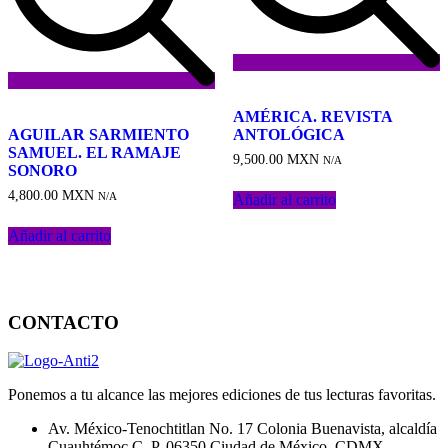
Añadir
Añadir
a
AMÉRICA. REVISTA
a
la
AGUILAR SARMIENTO
ANTOLÓGICA
la
lista
SAMUEL. EL RAMAJE
9,500.00
MXN
lista
de
N/A
SONORO
de
deseos
4,800.00
MXN
deseos
N/A
Añadir al carrito
Añadir al carrito
CONTACTO
Ponemos a tu alcance las mejores ediciones de tus lecturas favoritas.
Av. México-Tenochtitlan No. 17 Colonia Buenavista, alcaldía
Cuauhtémoc C. P. 06350 Ciudad de México, CDMX.