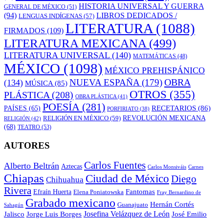
HISTORIA UNIVERSAL Y GUERRA
GENERAL DE MÉXICO
(51)
LIBROS DEDICADOS /
(94)
LENGUAS INDÍGENAS
(57)
LITERATURA
(1088)
FIRMADOS
(109)
LITERATURA MEXICANA
(499)
LITERATURA UNIVERSAL
(140)
MATEMÁTICAS
(48)
MÉXICO
(1098)
MÉXICO PREHISPÁNICO
OBRA
NUEVA ESPAÑA
(179)
(134)
MÚSICA
(85)
OTROS
(355)
PLÁSTICA
(208)
OBRA PLÁSTICA
(41)
POESÍA
(281)
RECETARIOS
(86)
PAÍSES
(65)
PORFIRIATO
(38)
RELIGIÓN EN MÉXICO
(59)
REVOLUCIÓN MEXICANA
RELIGIÓN
(42)
(68)
TEATRO
(53)
AUTORES
Carlos Fuentes
Alberto Beltrán
Aztecas
Carlos Monsiváis
Carnes
Chiapas
Ciudad de México
Diego
Chihuahua
Rivera
Fantomas
Efraín Huerta
Elena Poniatowska
Fray Bernardino de
Grabado mexicano
Hernán Cortés
Guanajuato
Sahagún
Jalisco
Josefina Velázquez de León
Jorge Luis Borges
José Emilio