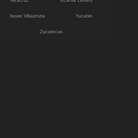
Veracruz
Vicente Leñero
Xavier Villaurrutia
Yucatán
Zacatecas