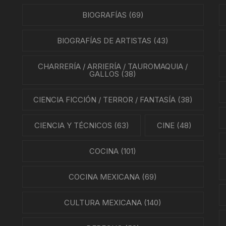
PARTITURAS
GÍA MEXICANA
BIOGRAFÍAS
(69)
TANGO
ENTO OBRERO
BIOGRAFÍAS DE ARTISTAS
(43)
NTOS SOCIALES
CHARRERÍA / ARRIERÍA / TAUROMAQUIA /
GALLOS
(38)
NES
CIENCIA FICCIÓN / TERROR / FANTASÍA
(38)
LA EN MÉXICO
CIENCIA Y TÉCNICOS
(63)
CINE
(48)
ÓN EN MÉXICO
COCINA
(101)
NTO ESTUDIANTIL
COCINA MEXICANA
(69)
ERRI
CULTURA MEXICANA
(140)
A MEXICANA