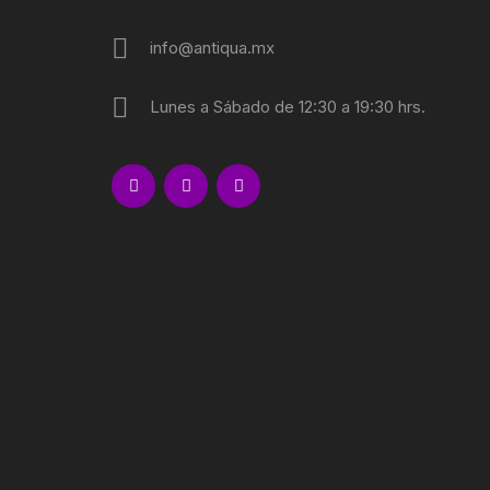
SOCIOLO
info@antiqua.mx
MOVIMI
Lunes a Sábado de 12:30 a 19:30 hrs.
MOVIMIE
REBELIO
GUERRIL
EDUCACI
MOVIMIE
LECUMB
CULTUR