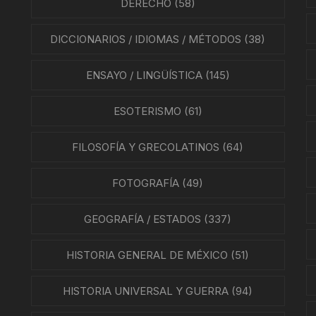
SMO Y COMUNICACIÓN
DERECHO
(58)
ÍA / ESTADOS
DICCIONARIOS / IDIOMAS / MÉTODOS
(38)
NTES
ENSAYO / LINGÜÍSTICA
(145)
ÍAS
ESOTERISMO
(61)
O MEXICANO / MARINA
FILOSOFÍA Y GRECOLATINOS
(64)
N
FOTOGRAFÍA
(49)
RRILES
GEOGRAFÍA / ESTADOS
(337)
A
HISTORIA GENERAL DE MÉXICO
(51)
TURA, PESCA Y GANADERÍA
HISTORIA UNIVERSAL Y GUERRA
(94)