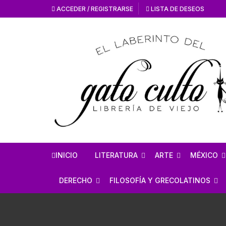
ACCEDER / REGISTRARSE
LISTA DE DESEOS
INICIO
LITERATURA
ARTE
MÉXICO
HISTORIA DE LA
HISTORIA DEL AR
ANTROPO
DERECHO
FILOSOFÍA Y GRECOLATINOS
LITERATURA
ARTE MEXICANO
MÉXICO 
ESTUDIOS SOBRE DERECHO
ESTUDIOS DE FILOSOFÍA
LITERATURA MEXICANA
EN GENERAL