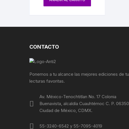
CIRCO / PAYASOS
MAXIMIL
DANZA
REFORM
ESTRIDENTISMO
PORFIRI
FOTOGRAFÍA
CONTACTO
REVOLUC
MÚSICA
POLÍTIC
Ponemos a tu alcance las mejores ediciones de t
ECONOMÍ
lecturas favoritas.
MEDICIN
Av. México-Tenochtitlan No. 17 Colonia
Buenavista, alcaldía Cuauhtémoc C. P. 06350
RELIGIÓ
Ciudad de México, CDMX.
LA GUER
55-3240-6542 y 55-7095-4019