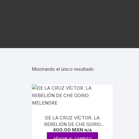
ARTE UNIVERSAL
CÓDICES
AUTORES GRECOLATINOS
LITERATURA UNIVERSAL
CÓDIGOS
REVISTA AMÉRICA
AZTECA
MITOLOGÍA
CIENCIA FICCIÓN / TERROR /
LEYES
FANTASÍA
REVISTA ARTES D
CONQUI
ESTUDIOS SOBRE ÉTICA
AGUILAR
REVISTA ATENEO
NUEVA E
ESTUDIOS SOBRE LÓGICA
ENSAYO / LINGÜÍSTICA
REVISTA BELLAS 
INQUISI
Mostrando el único resultado
HUMORISMO
REVISTA
LENGUAS
CONTEMPORÁNE
POESÍA
HISTORI
REVISTA EL HIJO 
TEATRO
INDEPEN
CARICATURA
DE LA CRUZ VÍCTOR. LA
INTERVE
REBELIÓN DE CHE GORIO
CINE
400.00
MXN
MELENDRE
N/A
BENITO 
AÑADIR AL CARRITO