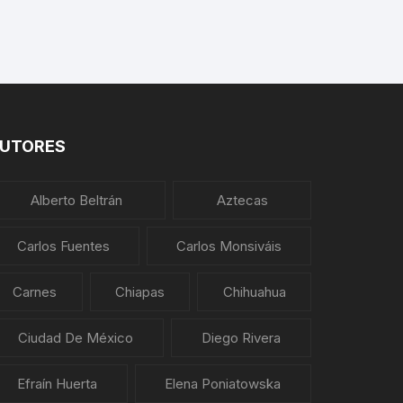
PLANTAS MEDICINALES
UTORES
Alberto Beltrán
Aztecas
Carlos Fuentes
Carlos Monsiváis
Carnes
Chiapas
Chihuahua
Ciudad De México
Diego Rivera
Efraín Huerta
Elena Poniatowska