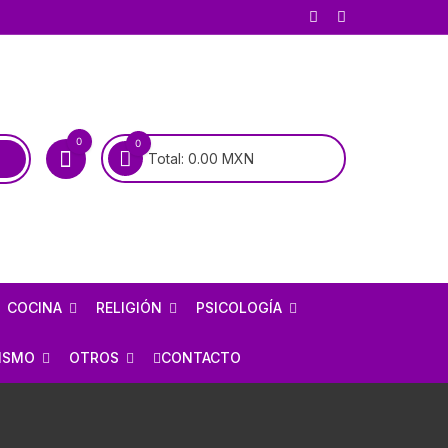
0
0
Total:
0.00
MXN
COCINA
RELIGIÓN
PSICOLOGÍA
COCINA MEXICANA
BIOGRAFÍAS DE SANTOS
PSICOANÁLISIS
ISMO
OTROS
CONTACTO
COCINA UNIVERSAL
BIOGRAFÍAS DE LA VIRGEN
PSIQUIATRÍA
RÍA
AJEDREZ