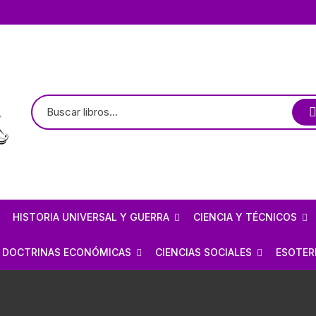
HISTORIA UNIVERSAL Y GUERRA
CIENCIA Y TÉCNICOS
TE
LOGÍA / ARQUEOLOGÍA
HISTORIOGRAFÍA
ASTRONOMÍA
DOCTRINAS ECONÓMICAS
CIENCIAS SOCIALES
ESOTER
PREHISPÁNICO
CIVILIZACIONES ANTIGUAS
ARQUITECTURA MEXICANA
FÍSICA
ANARQUISMO
ECONOMÍA
BRUJE