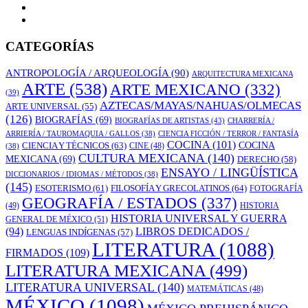
CATEGORÍAS
ANTROPOLOGÍA / ARQUEOLOGÍA
(90)
ARQUITECTURA MEXICANA
ARTE
(538)
ARTE MEXICANO
(332)
(39)
AZTECAS/MAYAS/NAHUAS/OLMECAS
ARTE UNIVERSAL
(55)
(126)
BIOGRAFÍAS
(69)
BIOGRAFÍAS DE ARTISTAS
(43)
CHARRERÍA /
ARRIERÍA / TAUROMAQUIA / GALLOS
(38)
CIENCIA FICCIÓN / TERROR / FANTASÍA
COCINA
(101)
CIENCIA Y TÉCNICOS
(63)
COCINA
CINE
(48)
(38)
CULTURA MEXICANA
(140)
MEXICANA
(69)
DERECHO
(58)
ENSAYO / LINGÜÍSTICA
DICCIONARIOS / IDIOMAS / MÉTODOS
(38)
(145)
ESOTERISMO
(61)
FILOSOFÍA Y GRECOLATINOS
(64)
FOTOGRAFÍA
GEOGRAFÍA / ESTADOS
(337)
(49)
HISTORIA
HISTORIA UNIVERSAL Y GUERRA
GENERAL DE MÉXICO
(51)
LIBROS DEDICADOS /
(94)
LENGUAS INDÍGENAS
(57)
LITERATURA
(1088)
FIRMADOS
(109)
LITERATURA MEXICANA
(499)
LITERATURA UNIVERSAL
(140)
MATEMÁTICAS
(48)
MÉXICO
(1098)