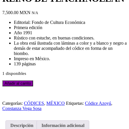
7,500.00
MXN
N/A
Editorial: Fondo de Cultura Económica
Primera edición
Año 1991
Rústico con estuche, en buenas condiciones.
La obra está ilustrada con láminas a color y a blanco y negro a
demás de estar acompañado del códice en forma de un
biombo.
Impreso en México.
139 páginas
1 disponibles
CÓDICE
Añadir al carrito
AZOYÚ
1.
Añadir
EL
a
REINO
Categorías:
CÓDICES
,
MÉXICO
Etiquetas:
Códice Azoyú
,
la
DE
Constanza Vega Sosa
lista
TLACHINOLLAN
de
cantidad
deseos
Descripción
Información adicional