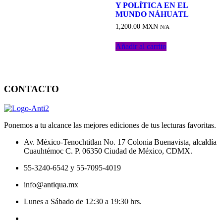
lista
Y POLÍTICA EN EL
de
MUNDO NÁHUATL
deseos
1,200.00
MXN
N/A
Añadir al carrito
CONTACTO
Ponemos a tu alcance las mejores ediciones de tus lecturas favoritas.
Av. México-Tenochtitlan No. 17 Colonia Buenavista, alcaldía
Cuauhtémoc C. P. 06350 Ciudad de México, CDMX.
55-3240-6542 y 55-7095-4019
info@antiqua.mx
Lunes a Sábado de 12:30 a 19:30 hrs.