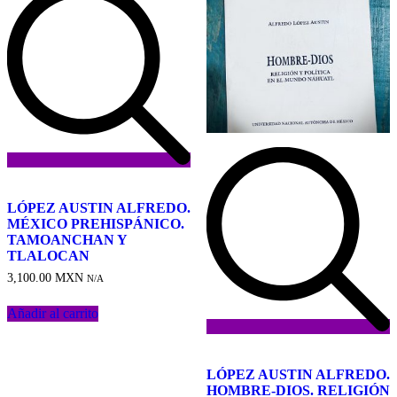
Añadir
a
LÓPEZ AUSTIN ALFREDO.
la
MÉXICO PREHISPÁNICO.
lista
TAMOANCHAN Y
de
TLALOCAN
deseos
3,100.00
MXN
N/A
Añadir al carrito
Añadir
a
LÓPEZ AUSTIN ALFREDO.
la
HOMBRE-DIOS. RELIGIÓN