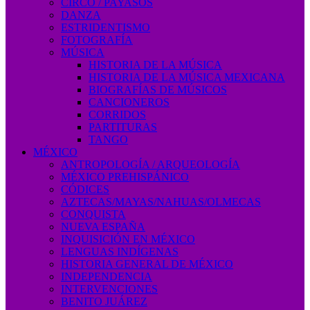
CIRCO / PAYASOS
DANZA
ESTRIDENTISMO
FOTOGRAFÍA
MÚSICA
HISTORIA DE LA MÚSICA
HISTORIA DE LA MÚSICA MEXICANA
BIOGRAFÍAS DE MÚSICOS
CANCIONEROS
CORRIDOS
PARTITURAS
TANGO
MÉXICO
ANTROPOLOGÍA / ARQUEOLOGÍA
MÉXICO PREHISPÁNICO
CÓDICES
AZTECAS/MAYAS/NAHUAS/OLMECAS
CONQUISTA
NUEVA ESPAÑA
INQUISICIÓN EN MÉXICO
LENGUAS INDÍGENAS
HISTORIA GENERAL DE MÉXICO
INDEPENDENCIA
INTERVENCIONES
BENITO JUÁREZ