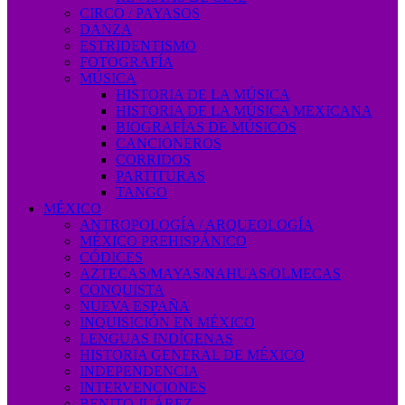
CIRCO / PAYASOS
DANZA
ESTRIDENTISMO
FOTOGRAFÍA
MÚSICA
HISTORIA DE LA MÚSICA
HISTORIA DE LA MÚSICA MEXICANA
BIOGRAFÍAS DE MÚSICOS
CANCIONEROS
CORRIDOS
PARTITURAS
TANGO
MÉXICO
ANTROPOLOGÍA / ARQUEOLOGÍA
MÉXICO PREHISPÁNICO
CÓDICES
AZTECAS/MAYAS/NAHUAS/OLMECAS
CONQUISTA
NUEVA ESPAÑA
INQUISICIÓN EN MÉXICO
LENGUAS INDÍGENAS
HISTORIA GENERAL DE MÉXICO
INDEPENDENCIA
INTERVENCIONES
BENITO JUÁREZ