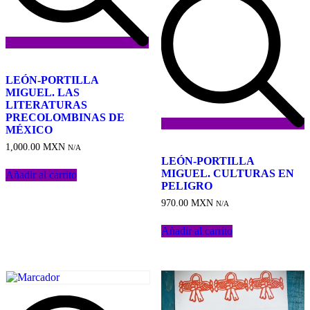
Añadir
a
LEÓN-PORTILLA
la
MIGUEL. LAS
lista
LITERATURAS
de
PRECOLOMBINAS DE
deseos
MÉXICO
Añadir
1,000.00
MXN
N/A
a
LEÓN-PORTILLA
la
MIGUEL. CULTURAS EN
Añadir al carrito
lista
PELIGRO
de
970.00
MXN
deseos
N/A
Añadir al carrito