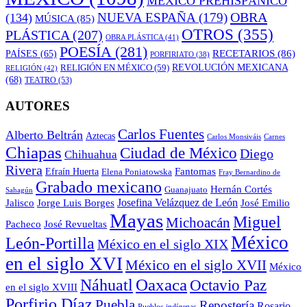
MÉXICO PREHISPÁNICO
OBRA
NUEVA ESPAÑA
(179)
(134)
MÚSICA
(85)
OTROS
(355)
PLÁSTICA
(207)
OBRA PLÁSTICA
(41)
POESÍA
(281)
RECETARIOS
(86)
PAÍSES
(65)
PORFIRIATO
(38)
RELIGIÓN EN MÉXICO
(59)
REVOLUCIÓN MEXICANA
RELIGIÓN
(42)
(68)
TEATRO
(53)
AUTORES
Carlos Fuentes
Alberto Beltrán
Aztecas
Carlos Monsiváis
Carnes
Chiapas
Ciudad de México
Diego
Chihuahua
Rivera
Fantomas
Efraín Huerta
Elena Poniatowska
Fray Bernardino de
Grabado mexicano
Hernán Cortés
Guanajuato
Sahagún
Jalisco
Josefina Velázquez de León
Jorge Luis Borges
José Emilio
Mayas
Miguel
Michoacán
José Revueltas
Pacheco
México
León-Portilla
México en el siglo XIX
en el siglo XVI
México en el siglo XVII
México
Oaxaca
Náhuatl
Octavio Paz
en el siglo XVIII
Porfirio Díaz
Puebla
Repostería
Rosario
Pueblos indígenas