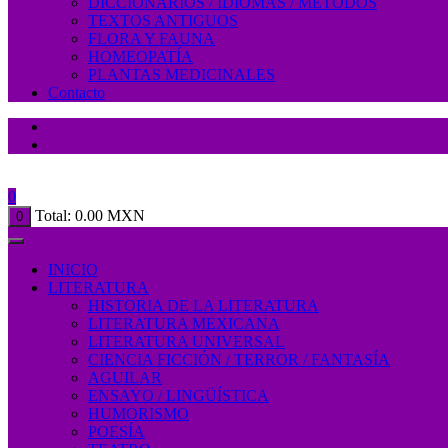
DICCIONARIOS / IDIOMAS / MÉTODOS
TEXTOS ANTIGUOS
FLORA Y FAUNA
HOMEOPATÍA
PLANTAS MEDICINALES
Contacto
0
Total:
0.00
MXN
0
INICIO
LITERATURA
HISTORIA DE LA LITERATURA
LITERATURA MEXICANA
LITERATURA UNIVERSAL
CIENCIA FICCIÓN / TERROR / FANTASÍA
AGUILAR
ENSAYO / LINGÜÍSTICA
HUMORISMO
POESÍA