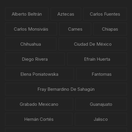
Alberto Beltrán
Aztecas
Carlos Fuentes
Carlos Monsiváis
Carnes
Chiapas
Chihuahua
Ciudad De México
Diego Rivera
Efraín Huerta
Elena Poniatowska
Fantomas
Fray Bernardino De Sahagún
Grabado Mexicano
Guanajuato
Hernán Cortés
Jalisco