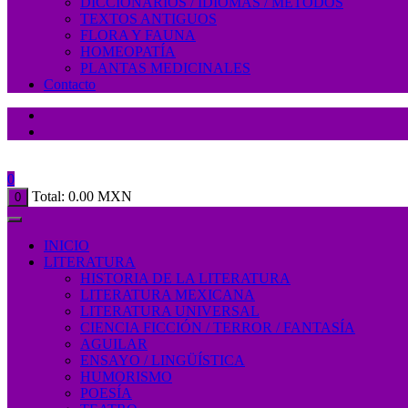
DICCIONARIOS / IDIOMAS / MÉTODOS
TEXTOS ANTIGUOS
FLORA Y FAUNA
HOMEOPATÍA
PLANTAS MEDICINALES
Contacto
0
Total:
0.00
MXN
0
INICIO
LITERATURA
HISTORIA DE LA LITERATURA
LITERATURA MEXICANA
LITERATURA UNIVERSAL
CIENCIA FICCIÓN / TERROR / FANTASÍA
AGUILAR
ENSAYO / LINGÜÍSTICA
HUMORISMO
POESÍA