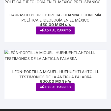
CARRASCO PEDRO Y BRODA JOHANNA. ECONOMÍA
POLÍTICA E IDEOLOGÍA EN EL MÉXICO
450.00
MXN
PREHISPÁNICO
N/A
AÑADIR AL CARRITO
LEÓN-PORTILLA MIGUEL. HUEHUEHTLAHTOLLI.
TESTIMONIOS DE LA ANTIGUA PALABRA
600.00
MXN
N/A
AÑADIR AL CARRITO