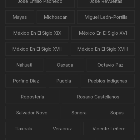
José Emilio Pacheco
José Revueltas
Mayas
Michoacán
Miguel León-Portilla
México En El Siglo XIX
México En El Siglo XVI
México En El Siglo XVII
México En El Siglo XVIII
Náhuatl
Oaxaca
Octavio Paz
Porfirio Díaz
Puebla
Pueblos Indígenas
Repostería
Rosario Castellanos
Salvador Novo
Sonora
Sopas
Tlaxcala
Veracruz
Vicente Leñero