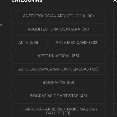
CATEGORÍAS
A
REVISTAS DE CINE
IÓN MEXICANA
ANTROPOLOGÍA / ARQUEOLOGÍA
(90)
HISTORIA DE LA MÚSICA
A MEXICANA
us
HISTORIA DE LA MÚSICA
ARQUITECTURA MEXICANA
(39)
MEXICANA
A DE MÉXICO
ARTE
(538)
ARTE MEXICANO
(332)
BIOGRAFÍAS DE MÚSICOS
A EN MÉXICO
ARTE UNIVERSAL
(55)
CANCIONEROS
N EN MÉXICO
AZTECAS/MAYAS/NAHUAS/OLMECAS
(126)
CORRIDOS
RA CRISTERA
BIOGRAFÍAS
(69)
PARTITURAS
GÍA MEXICANA
BIOGRAFÍAS DE ARTISTAS
TANGO
(43)
ENTO OBRERO
CHARRERÍA / ARRIERÍA / TAUROMAQUIA /
NTOS SOCIALES
GALLOS
(38)