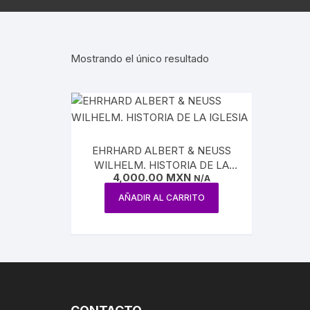
AGUILAR
REVISTA ATENEO
NUEVA E
ESTUDIOS SOBRE LÓGICA
ENSAYO / LINGÜÍSTICA
REVISTA BELLAS 
INQUISI
Mostrando el único resultado
HUMORISMO
REVISTA
LENGUAS
CONTEMPORÁNE
POESÍA
HISTORI
REVISTA EL HIJO 
TEATRO
INDEPEN
EHRHARD ALBERT & NEUSS
CARICATURA
WILHELM. HISTORIA DE LA
INTERVE
4,000.00
MXN
IGLESIA
N/A
CINE
AÑADIR AL CARRITO
BENITO 
CIRCO / PAYASOS
MAXIMIL
DANZA
REFORM
ESTRIDENTISMO
PORFIRI