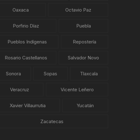
Oaxaca
Octavio Paz
Porfirio Díaz
Puebla
Pueblos Indígenas
Repostería
Rosario Castellanos
Salvador Novo
Sonora
Sopas
Tlaxcala
Veracruz
Vicente Leñero
Xavier Villaurrutia
Yucatán
Zacatecas