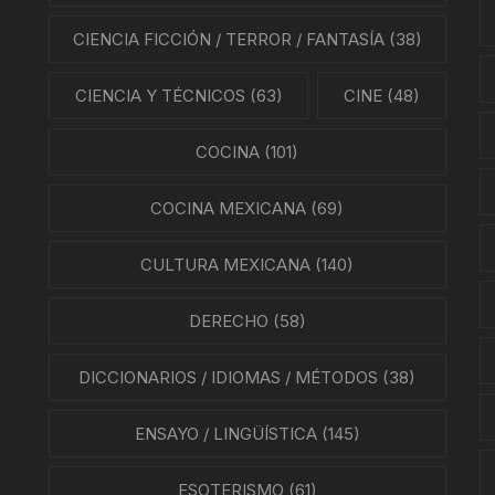
NES
CIENCIA FICCIÓN / TERROR / FANTASÍA
(38)
LA EN MÉXICO
CIENCIA Y TÉCNICOS
(63)
CINE
(48)
ÓN EN MÉXICO
COCINA
(101)
NTO ESTUDIANTIL
COCINA MEXICANA
(69)
ERRI
CULTURA MEXICANA
(140)
A MEXICANA
DERECHO
(58)
SMO Y COMUNICACIÓN
DICCIONARIOS / IDIOMAS / MÉTODOS
(38)
ÍA / ESTADOS
ENSAYO / LINGÜÍSTICA
(145)
NTES
ESOTERISMO
(61)