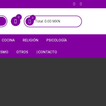
0
0
Total:
0.00
MXN
COCINA
RELIGIÓN
PSICOLOGÍA
COCINA MEXICANA
BIOGRAFÍAS DE SANTOS
PSICOANÁLISIS
ISMO
OTROS
CONTACTO
COCINA UNIVERSAL
BIOGRAFÍAS DE LA VIRGEN
PSIQUIATRÍA
RÍA
AJEDREZ
ALMANAQUES
CATOLICISMO
E INFIERNO
ARMAS / CACERÍA
RECETARIOS
CRISTIANISMO
OLOGÍA
CHARRERÍA / GALLOS /
TAUROMAQUIA
FORMULARIOS
HISTORIA DE LA IGLESIA
HISTORIETAS