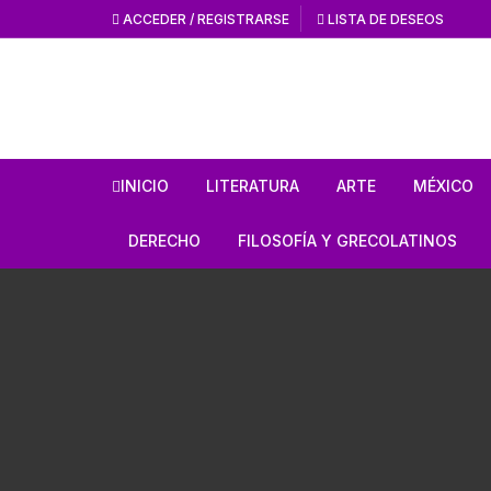
ACCEDER / REGISTRARSE
LISTA DE DESEOS
INICIO
LITERATURA
ARTE
MÉXICO
HISTORIA DE LA
HISTORIA DEL AR
ANTROPO
DERECHO
FILOSOFÍA Y GRECOLATINOS
LITERATURA
ARTE MEXICANO
MÉXICO 
ESTUDIOS SOBRE DERECHO
ESTUDIOS DE FILOSOFÍA
LITERATURA MEXICANA
EN GENERAL
ARTE UNIVERSAL
CÓDICES
AUTORES GRECOLATINOS
LITERATURA UNIVERSAL
CÓDIGOS
REVISTA AMÉRICA
AZTECA
MITOLOGÍA
CIENCIA FICCIÓN / TERROR /
LEYES
FANTASÍA
REVISTA ARTES D
CONQUI
ESTUDIOS SOBRE ÉTICA