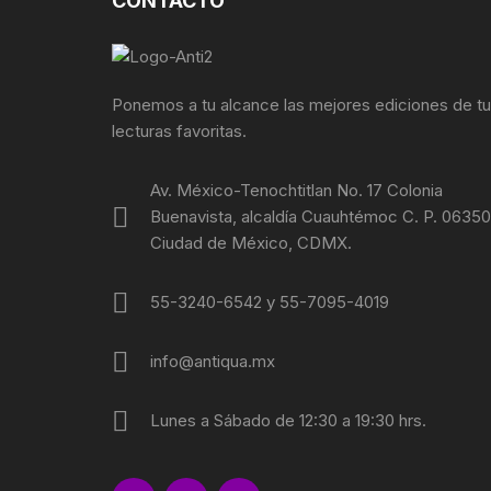
CONTACTO
FOTOGRAFÍA
REVOLUC
MÚSICA
POLÍTIC
Ponemos a tu alcance las mejores ediciones de t
lecturas favoritas.
ECONOMÍ
Av. México-Tenochtitlan No. 17 Colonia
MEDICIN
Buenavista, alcaldía Cuauhtémoc C. P. 06350
Ciudad de México, CDMX.
RELIGIÓ
55-3240-6542 y 55-7095-4019
LA GUER
info@antiqua.mx
SOCIOLO
MOVIMI
Lunes a Sábado de 12:30 a 19:30 hrs.
MOVIMIE