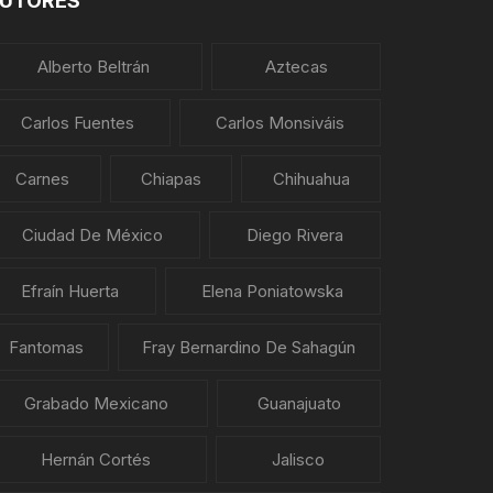
UTORES
Alberto Beltrán
Aztecas
Carlos Fuentes
Carlos Monsiváis
Carnes
Chiapas
Chihuahua
Ciudad De México
Diego Rivera
Efraín Huerta
Elena Poniatowska
Fantomas
Fray Bernardino De Sahagún
Grabado Mexicano
Guanajuato
Hernán Cortés
Jalisco