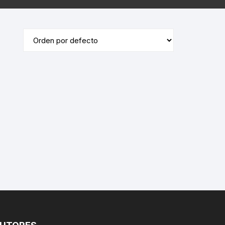
ÓRDENES RELIGIOSAS
ERÍA /
MASONERÍA
LIBROS DEDICADOS /
FIRMADOS
LA BIBLIA
TE
DICCIONARIOS / IDIOMAS /
SACEDORCIO
MÉTODOS
ROS
TEOLOGÍA
TEXTOS ANTIGUOS
ETIMOLOGÍAS
FLORA Y FAUNA
HOMEOPATÍA
PLANTAS MEDICINALES