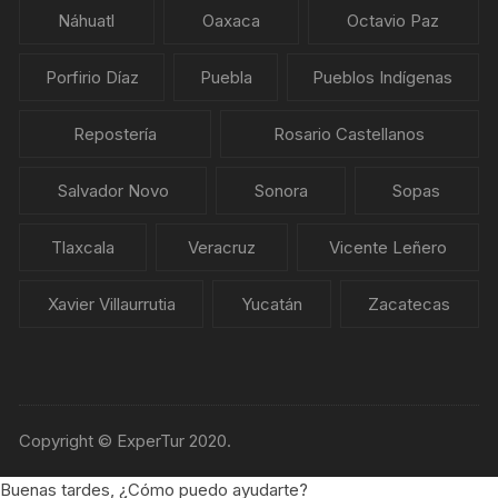
Náhuatl
Oaxaca
Octavio Paz
Porfirio Díaz
Puebla
Pueblos Indígenas
Repostería
Rosario Castellanos
Salvador Novo
Sonora
Sopas
Tlaxcala
Veracruz
Vicente Leñero
Xavier Villaurrutia
Yucatán
Zacatecas
Copyright © ExperTur 2020.
Buenas tardes, ¿Cómo puedo ayudarte?