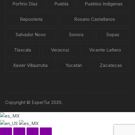
Porfirio Díaz
Puebla
Pueblos Indígenas
Repostería
Rosario Castellanos
Salvador Novo
Sonora
Sopas
Tlaxcala
Veracruz
Vicente Leñero
Xavier Villaurrutia
Yucatán
Zacatecas
Copyright © ExperTur 2020.