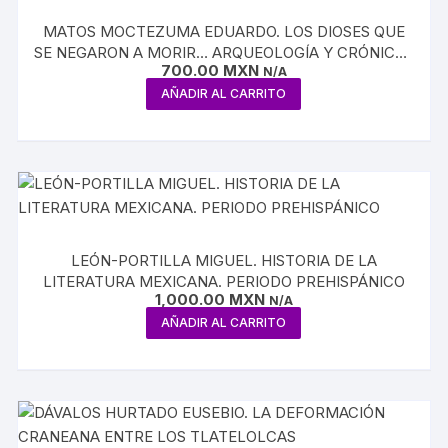
MATOS MOCTEZUMA EDUARDO. LOS DIOSES QUE
SE NEGARON A MORIR… ARQUEOLOGÍA Y CRÓNICAS
700.00
MXN
DEL TEMPLO MAYOR
N/A
AÑADIR AL CARRITO
LEÓN-PORTILLA MIGUEL. HISTORIA DE LA
LITERATURA MEXICANA. PERIODO PREHISPÁNICO
1,000.00
MXN
N/A
AÑADIR AL CARRITO