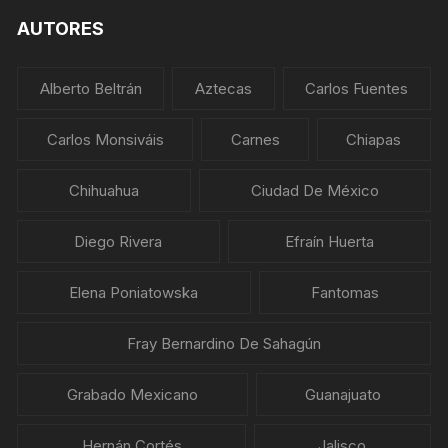
AUTORES
Alberto Beltrán
Aztecas
Carlos Fuentes
Carlos Monsiváis
Carnes
Chiapas
Chihuahua
Ciudad De México
Diego Rivera
Efraín Huerta
Elena Poniatowska
Fantomas
Fray Bernardino De Sahagún
Grabado Mexicano
Guanajuato
Hernán Cortés
Jalisco