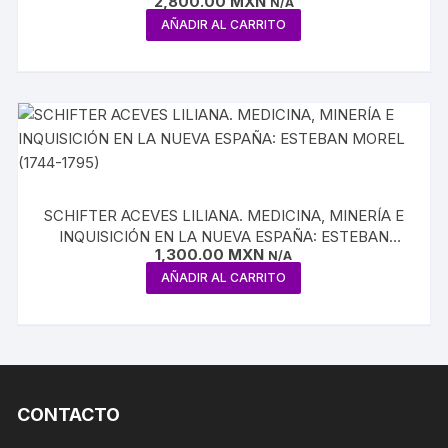
2,800.00
MXN
TRAVÉS DE LOS PAPELES DE LA INQUISICIÓN
N/A
AÑADIR AL CARRITO
SCHIFTER ACEVES LILIANA. MEDICINA, MINERÍA E
INQUISICIÓN EN LA NUEVA ESPAÑA: ESTEBAN
1,300.00
MXN
MOREL (1744-1795)
N/A
AÑADIR AL CARRITO
CONTACTO