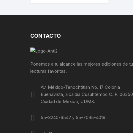
FACULTAD DE MEDICINA
FOTOGRAFÍA
REVOLUC
MÚSICA
POLÍTIC
CONTACTO
ECONOMÍ
MEDICIN
Ponemos a tu alcance las mejores ediciones de t
RELIGIÓ
lecturas favoritas.
LA GUER
Av. México-Tenochtitlan No. 17 Colonia
Buenavista, alcaldía Cuauhtémoc C. P. 06350
SOCIOLO
Ciudad de México, CDMX.
MOVIMI
55-3240-6542 y 55-7095-4019
MOVIMIE