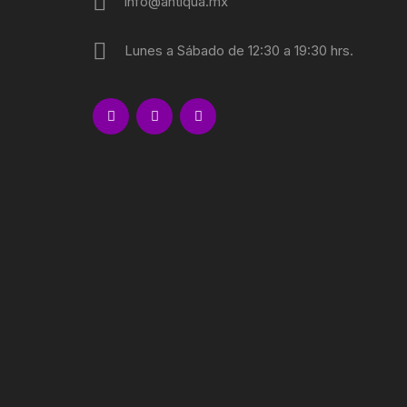
info@antiqua.mx
REBELIO
Lunes a Sábado de 12:30 a 19:30 hrs.
GUERRIL
EDUCACI
MOVIMIE
LECUMB
CULTUR
PERIODI
GEOGRAF
PRESIDE