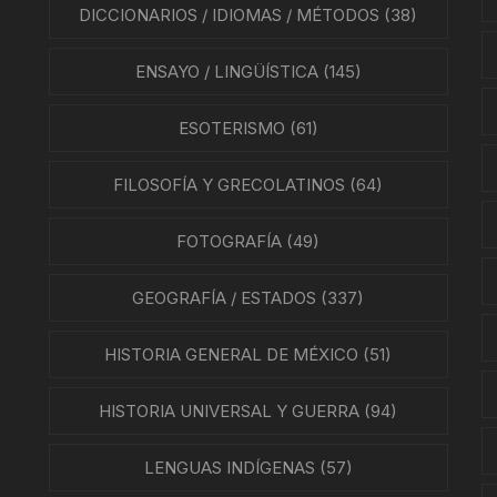
ÍAS
DICCIONARIOS / IDIOMAS / MÉTODOS
(38)
O MEXICANO / MARINA
ENSAYO / LINGÜÍSTICA
(145)
N
ESOTERISMO
(61)
RRILES
FILOSOFÍA Y GRECOLATINOS
(64)
A
FOTOGRAFÍA
(49)
TURA, PESCA Y GANADERÍA
GEOGRAFÍA / ESTADOS
(337)
HISTORIA GENERAL DE MÉXICO
(51)
EO
HISTORIA UNIVERSAL Y GUERRA
(94)
LENGUAS INDÍGENAS
(57)