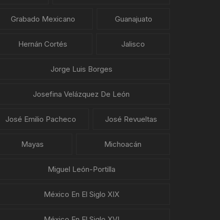
Grabado Mexicano
Guanajuato
Hernán Cortés
Jalisco
Jorge Luis Borges
Josefina Velázquez De León
José Emilio Pacheco
José Revueltas
Mayas
Michoacán
Miguel León-Portilla
México En El Siglo XIX
México En El Siglo XVI