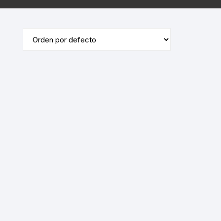
ÓRDENES RELIGIOSAS
ERÍA /
MASONERÍA
LIBROS DEDICADOS /
FIRMADOS
LA BIBLIA
TE
DICCIONARIOS / IDIOMAS /
SACEDORCIO
MÉTODOS
ROS
TEOLOGÍA
TEXTOS ANTIGUOS
ETIMOLOGÍAS
FLORA Y FAUNA
HOMEOPATÍA
PLANTAS MEDICINALES