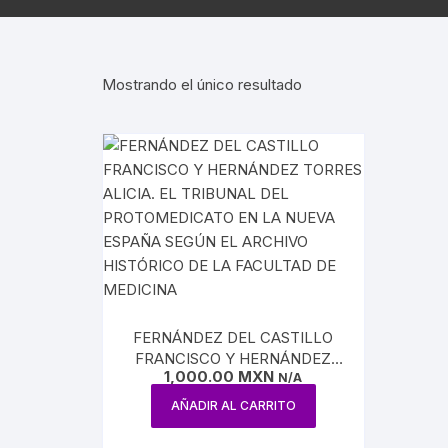
AGUILAR
REVISTA ATENEO
NUEVA E
ESTUDIOS SOBRE LÓGICA
ENSAYO / LINGÜÍSTICA
REVISTA BELLAS 
INQUISI
Mostrando el único resultado
HUMORISMO
REVISTA
LENGUAS
CONTEMPORÁNE
POESÍA
HISTORI
REVISTA EL HIJO 
TEATRO
INDEPEN
CARICATURA
INTERVE
CINE
BENITO 
CIRCO / PAYASOS
FERNÁNDEZ DEL CASTILLO
MAXIMIL
FRANCISCO Y HERNÁNDEZ
DANZA
1,000.00
MXN
TORRES ALICIA. EL TRIBUNAL
N/A
REFORM
DEL PROTOMEDICATO EN LA
AÑADIR AL CARRITO
ESTRIDENTISMO
NUEVA ESPAÑA SEGÚN EL
ARCHIVO HISTÓRICO DE LA
PORFIRI