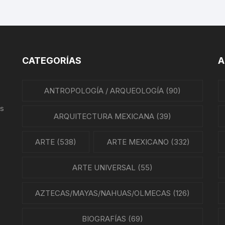
REVISTAS DE CINE
IÓN MEXICANA
HISTORIA DE LA MÚSICA
A MEXICANA
HISTORIA DE LA MÚSICA
CATEGORÍAS
A
MEXICANA
A DE MÉXICO
BIOGRAFÍAS DE MÚSICOS
ANTROPOLOGÍA / ARQUEOLOGÍA
(90)
A EN MÉXICO
us
CANCIONEROS
ARQUITECTURA MEXICANA
(39)
N EN MÉXICO
CORRIDOS
RA CRISTERA
ARTE
(538)
ARTE MEXICANO
(332)
PARTITURAS
GÍA MEXICANA
ARTE UNIVERSAL
(55)
TANGO
ENTO OBRERO
AZTECAS/MAYAS/NAHUAS/OLMECAS
(126)
NTOS SOCIALES
BIOGRAFÍAS
(69)