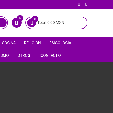
0
0
Total:
0.00
MXN
COCINA
RELIGIÓN
PSICOLOGÍA
COCINA MEXICANA
BIOGRAFÍAS DE SANTOS
PSICOANÁLISIS
ISMO
OTROS
CONTACTO
COCINA UNIVERSAL
BIOGRAFÍAS DE LA VIRGEN
PSIQUIATRÍA
RÍA
AJEDREZ
ALMANAQUES
CATOLICISMO
E INFIERNO
ARMAS / CACERÍA
S
RECETARIOS
CRISTIANISMO
OLOGÍA
CHARRERÍA / GALLOS /
TAUROMAQUIA
FORMULARIOS
HISTORIA DE LA IGLESIA
HISTORIETAS