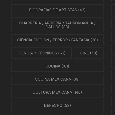
NES
BIOGRAFÍAS DE ARTISTAS
(43)
LA EN MÉXICO
CHARRERÍA / ARRIERÍA / TAUROMAQUIA /
GALLOS
(38)
ÓN EN MÉXICO
CIENCIA FICCIÓN / TERROR / FANTASÍA
(38)
NTO ESTUDIANTIL
CIENCIA Y TÉCNICOS
(63)
CINE
(48)
ERRI
COCINA
(101)
A MEXICANA
COCINA MEXICANA
(69)
SMO Y COMUNICACIÓN
CULTURA MEXICANA
(140)
ÍA / ESTADOS
NTES
DERECHO
(58)