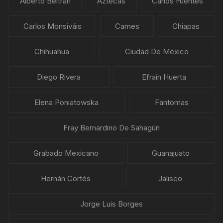
Alberto Beltrán
Aztecas
Carlos Fuentes
Carlos Monsiváis
Carnes
Chiapas
Chihuahua
Ciudad De México
Diego Rivera
Efraín Huerta
Elena Poniatowska
Fantomas
Fray Bernardino De Sahagún
Grabado Mexicano
Guanajuato
Hernán Cortés
Jalisco
Jorge Luis Borges