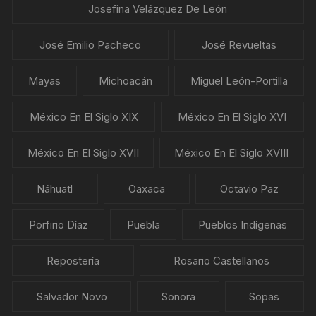
Josefina Velázquez De León
José Emilio Pacheco
José Revueltas
Mayas
Michoacán
Miguel León-Portilla
México En El Siglo XIX
México En El Siglo XVI
México En El Siglo XVII
México En El Siglo XVIII
Náhuatl
Oaxaca
Octavio Paz
Porfirio Díaz
Puebla
Pueblos Indígenas
Repostería
Rosario Castellanos
Salvador Novo
Sonora
Sopas