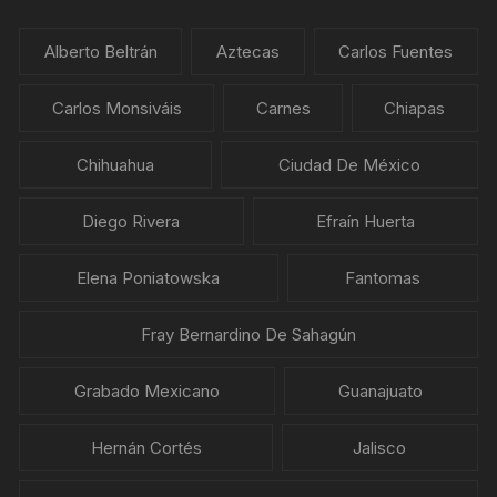
Alberto Beltrán
Aztecas
Carlos Fuentes
Carlos Monsiváis
Carnes
Chiapas
Chihuahua
Ciudad De México
Diego Rivera
Efraín Huerta
Elena Poniatowska
Fantomas
Fray Bernardino De Sahagún
Grabado Mexicano
Guanajuato
Hernán Cortés
Jalisco