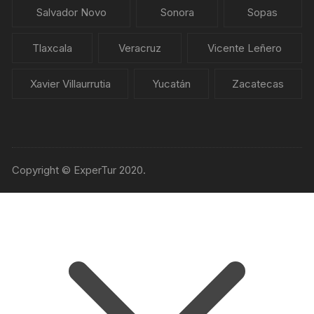
Salvador Novo
Sonora
Sopas
Tlaxcala
Veracruz
Vicente Leñero
Xavier Villaurrutia
Yucatán
Zacatecas
Copyright © ExperTur 2020.