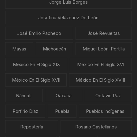
Jorge Luis Borges
Josefina Velázquez De León
José Emilio Pacheco
José Revueltas
Mayas
Michoacán
Miguel León-Portilla
México En El Siglo XIX
México En El Siglo XVI
México En El Siglo XVII
México En El Siglo XVIII
Náhuatl
Oaxaca
Octavio Paz
Porfirio Díaz
Puebla
Pueblos Indígenas
Repostería
Rosario Castellanos