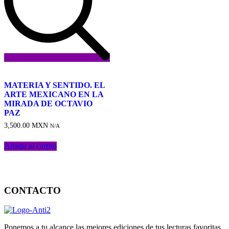
Añadir
a
MATERIA Y SENTIDO. EL
la
ARTE MEXICANO EN LA
lista
MIRADA DE OCTAVIO
de
PAZ
deseos
3,500.00
MXN
N/A
Añadir al carrito
CONTACTO
Ponemos a tu alcance las mejores ediciones de tus lecturas favoritas.