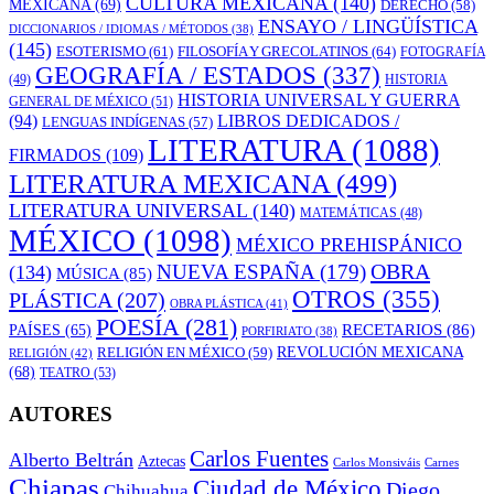
CULTURA MEXICANA
(140)
MEXICANA
(69)
DERECHO
(58)
ENSAYO / LINGÜÍSTICA
DICCIONARIOS / IDIOMAS / MÉTODOS
(38)
(145)
ESOTERISMO
(61)
FILOSOFÍA Y GRECOLATINOS
(64)
FOTOGRAFÍA
GEOGRAFÍA / ESTADOS
(337)
(49)
HISTORIA
HISTORIA UNIVERSAL Y GUERRA
GENERAL DE MÉXICO
(51)
LIBROS DEDICADOS /
(94)
LENGUAS INDÍGENAS
(57)
LITERATURA
(1088)
FIRMADOS
(109)
LITERATURA MEXICANA
(499)
LITERATURA UNIVERSAL
(140)
MATEMÁTICAS
(48)
MÉXICO
(1098)
MÉXICO PREHISPÁNICO
OBRA
NUEVA ESPAÑA
(179)
(134)
MÚSICA
(85)
OTROS
(355)
PLÁSTICA
(207)
OBRA PLÁSTICA
(41)
POESÍA
(281)
RECETARIOS
(86)
PAÍSES
(65)
PORFIRIATO
(38)
RELIGIÓN EN MÉXICO
(59)
REVOLUCIÓN MEXICANA
RELIGIÓN
(42)
(68)
TEATRO
(53)
AUTORES
Carlos Fuentes
Alberto Beltrán
Aztecas
Carlos Monsiváis
Carnes
Chiapas
Ciudad de México
Diego
Chihuahua