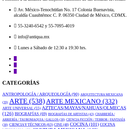
Av. México-Tenochtitlan No. 17 Colonia Buenavista,
alcaldía Cuauhtémoc C. P. 06350 Ciudad de México, CDMX.
55-3240-6542 y 55-7095-4019
info@antiqua.mx
Lunes a Sábado de 12:30 a 19:30 hrs.
CATEGORÍAS
ANTROPOLOGÍA / ARQUEOLOGÍA
(90)
ARQUITECTURA MEXICANA
ARTE
(538)
ARTE MEXICANO
(332)
(39)
AZTECAS/MAYAS/NAHUAS/OLMECAS
ARTE UNIVERSAL
(55)
(126)
BIOGRAFÍAS
(69)
BIOGRAFÍAS DE ARTISTAS
(43)
CHARRERÍA /
ARRIERÍA / TAUROMAQUIA / GALLOS
(38)
CIENCIA FICCIÓN / TERROR / FANTASÍA
COCINA
(101)
CIENCIA Y TÉCNICOS
(63)
COCINA
CINE
(48)
(38)