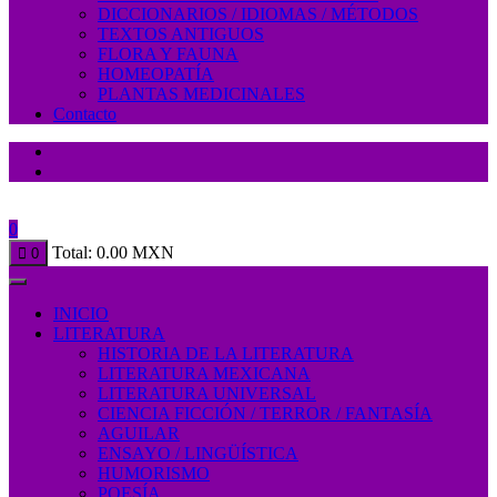
DICCIONARIOS / IDIOMAS / MÉTODOS
TEXTOS ANTIGUOS
FLORA Y FAUNA
HOMEOPATÍA
PLANTAS MEDICINALES
Contacto
0
Total:
0.00
MXN
0
INICIO
LITERATURA
HISTORIA DE LA LITERATURA
LITERATURA MEXICANA
LITERATURA UNIVERSAL
CIENCIA FICCIÓN / TERROR / FANTASÍA
AGUILAR
ENSAYO / LINGÜÍSTICA
HUMORISMO
POESÍA