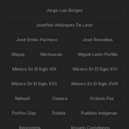
Jorge Luis Borges
Josefina Velázquez De León
José Emilio Pacheco
José Revueltas
Mayas
Michoacán
Miguel León-Portilla
México En El Siglo XIX
México En El Siglo XVI
México En El Siglo XVII
México En El Siglo XVIII
Náhuatl
Oaxaca
Octavio Paz
Porfirio Díaz
Puebla
Pueblos Indígenas
Repostería
Rosario Castellanos