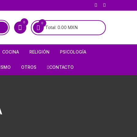
0
0
Total:
0.00
MXN
COCINA
RELIGIÓN
PSICOLOGÍA
COCINA MEXICANA
BIOGRAFÍAS DE SANTOS
PSICOANÁLISIS
ISMO
OTROS
CONTACTO
COCINA UNIVERSAL
BIOGRAFÍAS DE LA VIRGEN
PSIQUIATRÍA
RÍA
AJEDREZ
ALMANAQUES
CATOLICISMO
E INFIERNO
ARMAS / CACERÍA
A
RECETARIOS
CRISTIANISMO
OLOGÍA
CHARRERÍA / GALLOS /
TAUROMAQUIA
FORMULARIOS
HISTORIA DE LA IGLESIA
HISTORIETAS