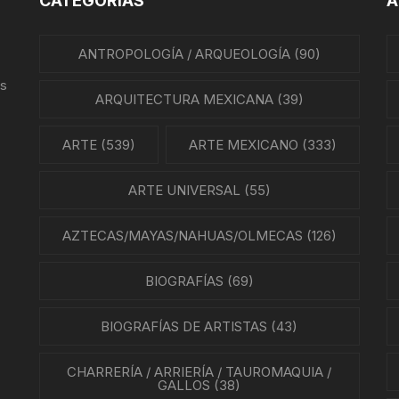
CATEGORÍAS
A
REVISTAS DE CINE
IÓN MEXICANA
ANTROPOLOGÍA / ARQUEOLOGÍA
(90)
HISTORIA DE LA MÚSICA
A MEXICANA
us
HISTORIA DE LA MÚSICA
ARQUITECTURA MEXICANA
(39)
MEXICANA
A DE MÉXICO
ARTE
(539)
ARTE MEXICANO
(333)
BIOGRAFÍAS DE MÚSICOS
A EN MÉXICO
ARTE UNIVERSAL
(55)
CANCIONEROS
N EN MÉXICO
AZTECAS/MAYAS/NAHUAS/OLMECAS
(126)
CORRIDOS
RA CRISTERA
BIOGRAFÍAS
(69)
PARTITURAS
GÍA MEXICANA
BIOGRAFÍAS DE ARTISTAS
TANGO
(43)
ENTO OBRERO
CHARRERÍA / ARRIERÍA / TAUROMAQUIA /
NTOS SOCIALES
GALLOS
(38)