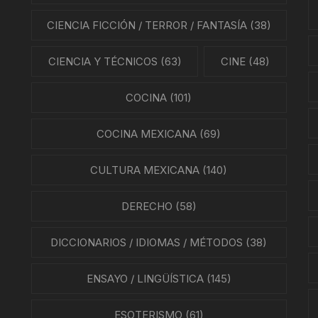
NES
CIENCIA FICCIÓN / TERROR / FANTASÍA
(38)
LA EN MÉXICO
CIENCIA Y TÉCNICOS
(63)
CINE
(48)
ÓN EN MÉXICO
COCINA
(101)
NTO ESTUDIANTIL
COCINA MEXICANA
(69)
ERRI
CULTURA MEXICANA
(140)
A MEXICANA
DERECHO
(58)
SMO Y COMUNICACIÓN
DICCIONARIOS / IDIOMAS / MÉTODOS
(38)
ÍA / ESTADOS
ENSAYO / LINGÜÍSTICA
(145)
NTES
ESOTERISMO
(61)