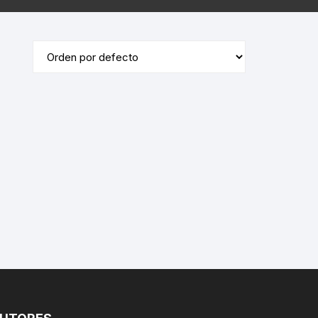
ÓRDENES RELIGIOSAS
ERÍA /
MASONERÍA
LIBROS DEDICADOS /
FIRMADOS
LA BIBLIA
TE
DICCIONARIOS / IDIOMAS /
SACEDORCIO
MÉTODOS
ROS
TEOLOGÍA
TEXTOS ANTIGUOS
ETIMOLOGÍAS
FLORA Y FAUNA
HOMEOPATÍA
PLANTAS MEDICINALES