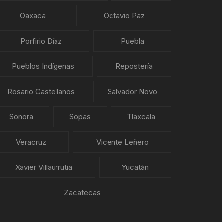
Oaxaca
Octavio Paz
Porfirio Díaz
Puebla
Pueblos Indígenas
Repostería
Rosario Castellanos
Salvador Novo
Sonora
Sopas
Tlaxcala
Veracruz
Vicente Leñero
Xavier Villaurrutia
Yucatán
Zacatecas