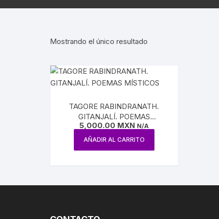
AGUILAR
REVISTA ATENEO
NUEVA E
ESTUDIOS SOBRE LÓGICA
ENSAYO / LINGÜÍSTICA
REVISTA BELLAS 
INQUISI
Mostrando el único resultado
HUMORISMO
REVISTA
LENGUAS
CONTEMPORÁNE
POESÍA
HISTORI
REVISTA EL HIJO 
TEATRO
INDEPEN
TAGORE RABINDRANATH.
CARICATURA
GITANJALÍ. POEMAS
INTERVE
5,000.00
MXN
MÍSTICOS
N/A
CINE
AÑADIR AL CARRITO
BENITO 
CIRCO / PAYASOS
MAXIMIL
DANZA
REFORM
ESTRIDENTISMO
PORFIRI