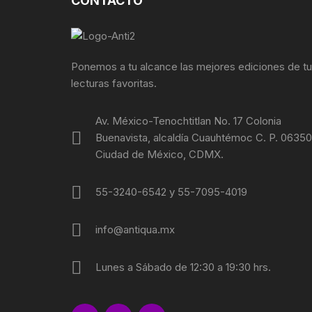
CONTACTO
FOTOGRAFÍA
REVOLUC
MÚSICA
POLÍTIC
Ponemos a tu alcance las mejores ediciones de t
lecturas favoritas.
ECONOMÍ
Av. México-Tenochtitlan No. 17 Colonia
MEDICIN
Buenavista, alcaldía Cuauhtémoc C. P. 06350
Ciudad de México, CDMX.
RELIGIÓ
55-3240-6542 y 55-7095-4019
LA GUER
info@antiqua.mx
SOCIOLO
MOVIMI
Lunes a Sábado de 12:30 a 19:30 hrs.
MOVIMIE