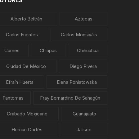
UTORES
Alberto Beltrán
Aztecas
Carlos Fuentes
Carlos Monsiváis
Carnes
Chiapas
Chihuahua
Ciudad De México
Diego Rivera
Efraín Huerta
Elena Poniatowska
Fantomas
Fray Bernardino De Sahagún
Grabado Mexicano
Guanajuato
Hernán Cortés
Jalisco