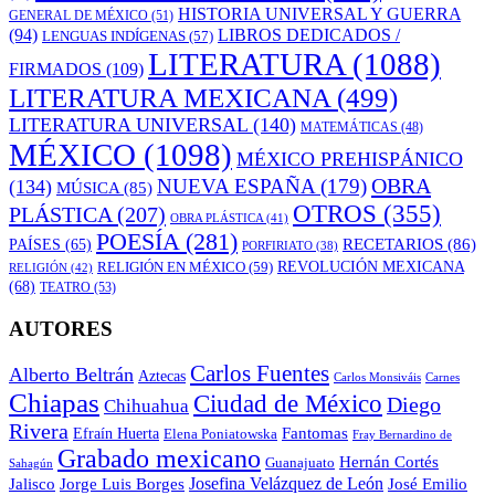
HISTORIA UNIVERSAL Y GUERRA
GENERAL DE MÉXICO
(51)
LIBROS DEDICADOS /
(94)
LENGUAS INDÍGENAS
(57)
LITERATURA
(1088)
FIRMADOS
(109)
LITERATURA MEXICANA
(499)
LITERATURA UNIVERSAL
(140)
MATEMÁTICAS
(48)
MÉXICO
(1098)
MÉXICO PREHISPÁNICO
OBRA
NUEVA ESPAÑA
(179)
(134)
MÚSICA
(85)
OTROS
(355)
PLÁSTICA
(207)
OBRA PLÁSTICA
(41)
POESÍA
(281)
RECETARIOS
(86)
PAÍSES
(65)
PORFIRIATO
(38)
RELIGIÓN EN MÉXICO
(59)
REVOLUCIÓN MEXICANA
RELIGIÓN
(42)
(68)
TEATRO
(53)
AUTORES
Carlos Fuentes
Alberto Beltrán
Aztecas
Carlos Monsiváis
Carnes
Chiapas
Ciudad de México
Diego
Chihuahua
Rivera
Fantomas
Efraín Huerta
Elena Poniatowska
Fray Bernardino de
Grabado mexicano
Hernán Cortés
Guanajuato
Sahagún
Jalisco
Josefina Velázquez de León
Jorge Luis Borges
José Emilio