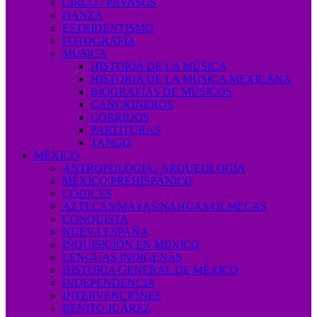
CIRCO / PAYASOS
DANZA
ESTRIDENTISMO
FOTOGRAFÍA
MÚSICA
HISTORIA DE LA MÚSICA
HISTORIA DE LA MÚSICA MEXICANA
BIOGRAFÍAS DE MÚSICOS
CANCIONEROS
CORRIDOS
PARTITURAS
TANGO
MÉXICO
ANTROPOLOGÍA / ARQUEOLOGÍA
MÉXICO PREHISPÁNICO
CÓDICES
AZTECAS/MAYAS/NAHUAS/OLMECAS
CONQUISTA
NUEVA ESPAÑA
INQUISICIÓN EN MÉXICO
LENGUAS INDÍGENAS
HISTORIA GENERAL DE MÉXICO
INDEPENDENCIA
INTERVENCIONES
BENITO JUÁREZ