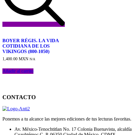
Añadir
a
BOYER RÉGIS. LA VIDA
la
COTIDIANA DE LOS
lista
VIKINGOS (800-1050)
de
1,400.00
MXN
deseos
N/A
Añadir al carrito
CONTACTO
Ponemos a tu alcance las mejores ediciones de tus lecturas favoritas.
Av. México-Tenochtitlan No. 17 Colonia Buenavista, alcaldía
Cuauhtémoc C. P. 06350 Ciudad de México, CDMX.