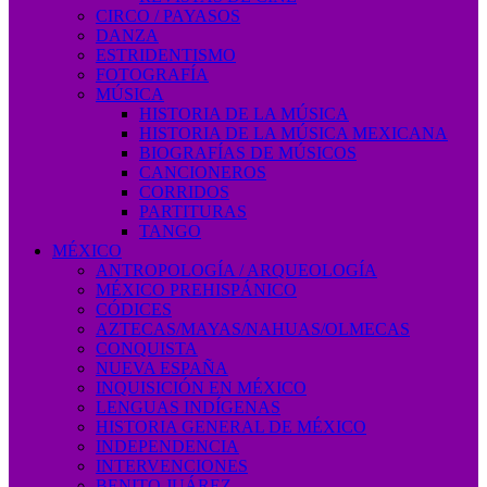
CIRCO / PAYASOS
DANZA
ESTRIDENTISMO
FOTOGRAFÍA
MÚSICA
HISTORIA DE LA MÚSICA
HISTORIA DE LA MÚSICA MEXICANA
BIOGRAFÍAS DE MÚSICOS
CANCIONEROS
CORRIDOS
PARTITURAS
TANGO
MÉXICO
ANTROPOLOGÍA / ARQUEOLOGÍA
MÉXICO PREHISPÁNICO
CÓDICES
AZTECAS/MAYAS/NAHUAS/OLMECAS
CONQUISTA
NUEVA ESPAÑA
INQUISICIÓN EN MÉXICO
LENGUAS INDÍGENAS
HISTORIA GENERAL DE MÉXICO
INDEPENDENCIA
INTERVENCIONES
BENITO JUÁREZ