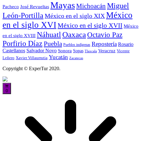
Mayas
Miguel
Michoacán
José Revueltas
Pacheco
México
León-Portilla
México en el siglo XIX
en el siglo XVI
México en el siglo XVII
México
Oaxaca
Náhuatl
Octavio Paz
en el siglo XVIII
Porfirio Díaz
Puebla
Repostería
Rosario
Pueblos indígenas
Castellanos
Salvador Novo
Sonora
Veracruz
Sopas
Vicente
Tlaxcala
Yucatán
Leñero
Xavier Villaurrutia
Zacatecas
Copyright © ExperTur 2020.
0