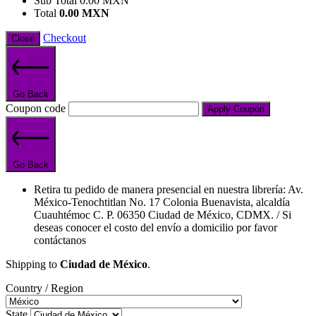
Sub Total
0.00
MXN
Total
0.00
MXN
Checkout
Close
Go Back
Coupon code
Apply Coupon
Go Back
Retira tu pedido de manera presencial en nuestra librería: Av.
México-Tenochtitlan No. 17 Colonia Buenavista, alcaldía
Cuauhtémoc C. P. 06350 Ciudad de México, CDMX. / Si
deseas conocer el costo del envío a domicilio por favor
contáctanos
Shipping to
Ciudad de México
.
Country / Region
State