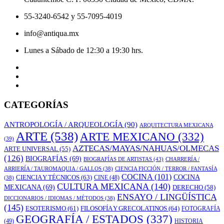
55-3240-6542 y 55-7095-4019
info@antiqua.mx
Lunes a Sábado de 12:30 a 19:30 hrs.
CATEGORÍAS
ANTROPOLOGÍA / ARQUEOLOGÍA
(90)
ARQUITECTURA MEXICANA
ARTE
(538)
ARTE MEXICANO
(332)
(39)
AZTECAS/MAYAS/NAHUAS/OLMECAS
ARTE UNIVERSAL
(55)
(126)
BIOGRAFÍAS
(69)
BIOGRAFÍAS DE ARTISTAS
(43)
CHARRERÍA /
ARRIERÍA / TAUROMAQUIA / GALLOS
(38)
CIENCIA FICCIÓN / TERROR / FANTASÍA
COCINA
(101)
CIENCIA Y TÉCNICOS
(63)
COCINA
CINE
(48)
(38)
CULTURA MEXICANA
(140)
MEXICANA
(69)
DERECHO
(58)
ENSAYO / LINGÜÍSTICA
DICCIONARIOS / IDIOMAS / MÉTODOS
(38)
(145)
ESOTERISMO
(61)
FILOSOFÍA Y GRECOLATINOS
(64)
FOTOGRAFÍA
GEOGRAFÍA / ESTADOS
(337)
(49)
HISTORIA