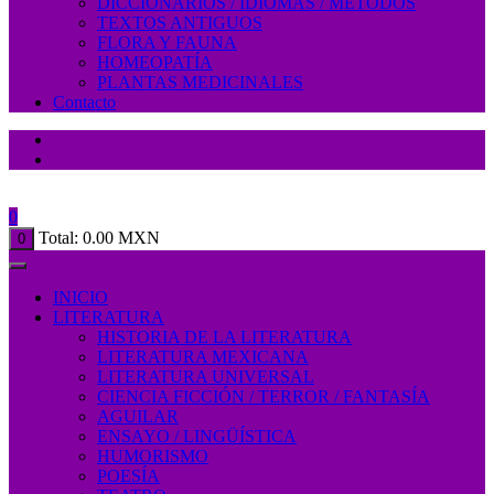
DICCIONARIOS / IDIOMAS / MÉTODOS
TEXTOS ANTIGUOS
FLORA Y FAUNA
HOMEOPATÍA
PLANTAS MEDICINALES
Contacto
0
Total:
0.00
MXN
0
INICIO
LITERATURA
HISTORIA DE LA LITERATURA
LITERATURA MEXICANA
LITERATURA UNIVERSAL
CIENCIA FICCIÓN / TERROR / FANTASÍA
AGUILAR
ENSAYO / LINGÜÍSTICA
HUMORISMO
POESÍA