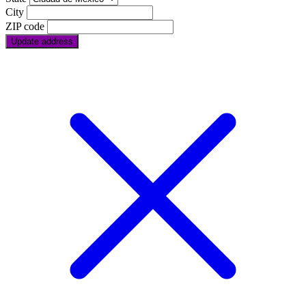
City
ZIP code
Update address