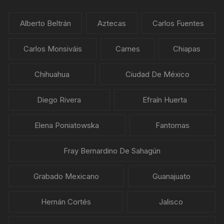
Alberto Beltrán
Aztecas
Carlos Fuentes
Carlos Monsiváis
Carnes
Chiapas
Chihuahua
Ciudad De México
Diego Rivera
Efraín Huerta
Elena Poniatowska
Fantomas
Fray Bernardino De Sahagún
Grabado Mexicano
Guanajuato
Hernán Cortés
Jalisco