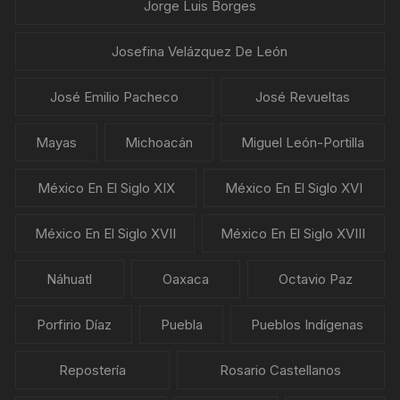
Jorge Luis Borges
Josefina Velázquez De León
José Emilio Pacheco
José Revueltas
Mayas
Michoacán
Miguel León-Portilla
México En El Siglo XIX
México En El Siglo XVI
México En El Siglo XVII
México En El Siglo XVIII
Náhuatl
Oaxaca
Octavio Paz
Porfirio Díaz
Puebla
Pueblos Indígenas
Repostería
Rosario Castellanos