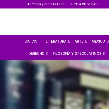
ACCEDER / REGISTRARSE
LISTA DE DESEOS
INICIO
LITERATURA
ARTE
MÉXICO
HISTORIA DE LA
HISTORIA DEL AR
ANTROPO
DERECHO
FILOSOFÍA Y GRECOLATINOS
LITERATURA
ARTE MEXICANO
MÉXICO 
ESTUDIOS SOBRE DERECHO
ESTUDIOS DE FILOSOFÍA
LITERATURA MEXICANA
EN GENERAL
ARTE UNIVERSAL
CÓDICES
AUTORES GRECOLATINOS
LITERATURA UNIVERSAL
CÓDIGOS
REVISTA AMÉRICA
AZTECA
MITOLOGÍA
CIENCIA FICCIÓN / TERROR /
LEYES
FANTASÍA
REVISTA ARTES D
CONQUI
ESTUDIOS SOBRE ÉTICA