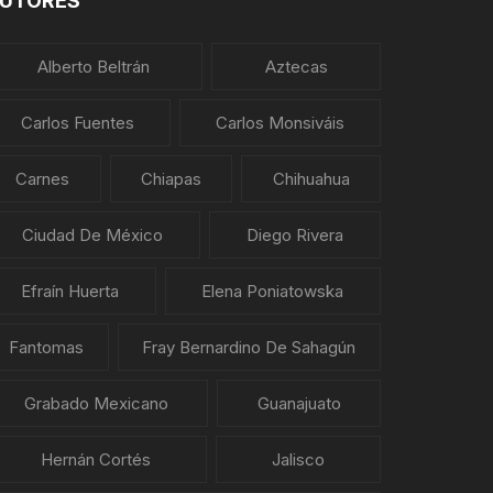
UTORES
Alberto Beltrán
Aztecas
Carlos Fuentes
Carlos Monsiváis
Carnes
Chiapas
Chihuahua
Ciudad De México
Diego Rivera
Efraín Huerta
Elena Poniatowska
Fantomas
Fray Bernardino De Sahagún
Grabado Mexicano
Guanajuato
Hernán Cortés
Jalisco