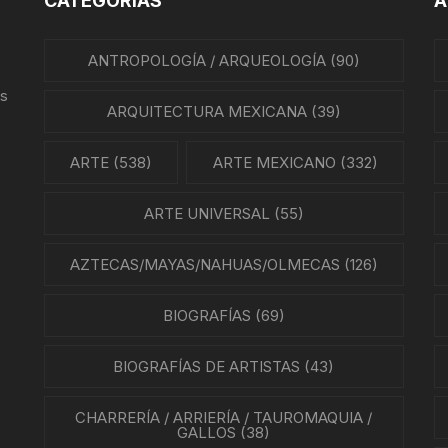
CATEGORÍAS
A
REVISTAS DE CINE
IÓN MEXICANA
ANTROPOLOGÍA / ARQUEOLOGÍA
(90)
HISTORIA DE LA MÚSICA
A MEXICANA
us
HISTORIA DE LA MÚSICA
ARQUITECTURA MEXICANA
(39)
MEXICANA
A DE MÉXICO
ARTE
(538)
ARTE MEXICANO
(332)
BIOGRAFÍAS DE MÚSICOS
A EN MÉXICO
ARTE UNIVERSAL
(55)
CANCIONEROS
N EN MÉXICO
AZTECAS/MAYAS/NAHUAS/OLMECAS
(126)
CORRIDOS
RA CRISTERA
BIOGRAFÍAS
(69)
PARTITURAS
GÍA MEXICANA
BIOGRAFÍAS DE ARTISTAS
TANGO
(43)
ENTO OBRERO
CHARRERÍA / ARRIERÍA / TAUROMAQUIA /
NTOS SOCIALES
GALLOS
(38)