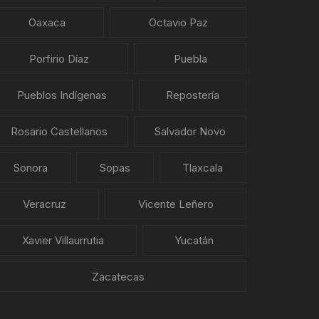
Oaxaca
Octavio Paz
Porfirio Díaz
Puebla
Pueblos Indígenas
Repostería
Rosario Castellanos
Salvador Novo
Sonora
Sopas
Tlaxcala
Veracruz
Vicente Leñero
Xavier Villaurrutia
Yucatán
Zacatecas