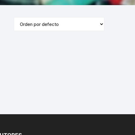
ÓRDENES RELIGIOSAS
ERÍA /
MASONERÍA
LIBROS DEDICADOS /
FIRMADOS
LA BIBLIA
TE
DICCIONARIOS / IDIOMAS /
SACEDORCIO
MÉTODOS
ROS
TEOLOGÍA
TEXTOS ANTIGUOS
ETIMOLOGÍAS
FLORA Y FAUNA
HOMEOPATÍA
PLANTAS MEDICINALES