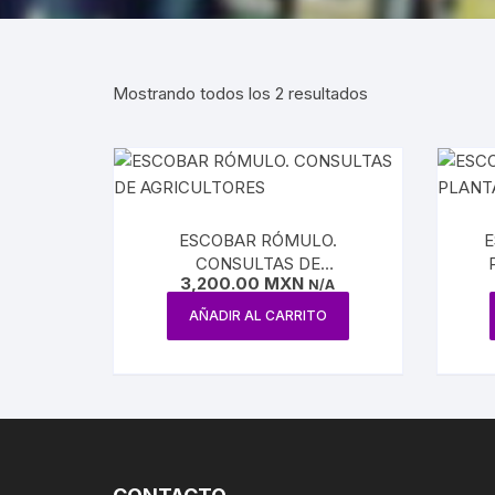
AGUILAR
REVISTA ATENEO
NUEVA E
ESTUDIOS SOBRE LÓGICA
ENSAYO / LINGÜÍSTICA
REVISTA BELLAS 
INQUISI
Mostrando todos los 2 resultados
HUMORISMO
REVISTA
LENGUAS
CONTEMPORÁNE
POESÍA
HISTORI
REVISTA EL HIJO 
TEATRO
INDEPEN
ESCOBAR RÓMULO.
E
CARICATURA
CONSULTAS DE
INTERVE
3,200.00
MXN
AGRICULTORES
N/A
CINE
AÑADIR AL CARRITO
BENITO 
CIRCO / PAYASOS
MAXIMIL
DANZA
REFORM
ESTRIDENTISMO
PORFIRI