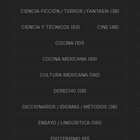
NES
CIENCIA FICCIÓN / TERROR / FANTASÍA
(38)
LA EN MÉXICO
CIENCIA Y TÉCNICOS
(63)
CINE
(48)
ÓN EN MÉXICO
COCINA
(101)
NTO ESTUDIANTIL
COCINA MEXICANA
(69)
ERRI
CULTURA MEXICANA
(140)
A MEXICANA
DERECHO
(58)
SMO Y COMUNICACIÓN
DICCIONARIOS / IDIOMAS / MÉTODOS
(38)
ÍA / ESTADOS
ENSAYO / LINGÜÍSTICA
(145)
NTES
ESOTERISMO
(61)