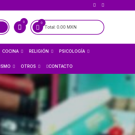
0
0
Total:
0.00
MXN
COCINA
RELIGIÓN
PSICOLOGÍA
COCINA MEXICANA
BIOGRAFÍAS DE SANTOS
PSICOANÁLISIS
ISMO
OTROS
CONTACTO
COCINA UNIVERSAL
BIOGRAFÍAS DE LA VIRGEN
PSIQUIATRÍA
RÍA
AJEDREZ
ALMANAQUES
CATOLICISMO
E INFIERNO
ARMAS / CACERÍA
RECETARIOS
CRISTIANISMO
OLOGÍA
CHARRERÍA / GALLOS /
TAUROMAQUIA
FORMULARIOS
HISTORIA DE LA IGLESIA
HISTORIETAS