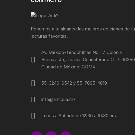
CONTACTO
FOTOGRAFÍA
REVOLUC
MÚSICA
POLÍTIC
Ponemos a tu alcance las mejores ediciones de t
lecturas favoritas.
ECONOMÍ
Av. México-Tenochtitlan No. 17 Colonia
MEDICIN
Buenavista, alcaldía Cuauhtémoc C. P. 06350
Ciudad de México, CDMX.
RELIGIÓ
55-3240-6542 y 55-7095-4019
LA GUER
info@antiqua.mx
SOCIOLO
MOVIMI
Lunes a Sábado de 12:30 a 19:30 hrs.
MOVIMIE