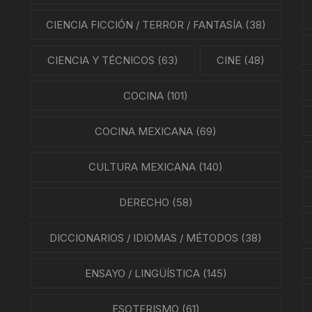
NES
CIENCIA FICCIÓN / TERROR / FANTASÍA
(38)
LA EN MÉXICO
CIENCIA Y TÉCNICOS
(63)
CINE
(48)
ÓN EN MÉXICO
COCINA
(101)
NTO ESTUDIANTIL
COCINA MEXICANA
(69)
ERRI
CULTURA MEXICANA
(140)
A MEXICANA
DERECHO
(58)
SMO Y COMUNICACIÓN
DICCIONARIOS / IDIOMAS / MÉTODOS
(38)
ÍA / ESTADOS
ENSAYO / LINGÜÍSTICA
(145)
NTES
ESOTERISMO
(61)