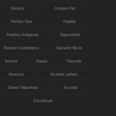
Oaxaca
Octavio Paz
Porfirio Díaz
Puebla
Pueblos Indígenas
Repostería
Rosario Castellanos
Salvador Novo
Sonora
Sopas
Tlaxcala
Veracruz
Vicente Leñero
Xavier Villaurrutia
Yucatán
Zacatecas