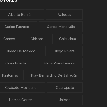
UTORES
Alberto Beltrán
Aztecas
Carlos Fuentes
Carlos Monsiváis
Carnes
Chiapas
Chihuahua
Ciudad De México
Diego Rivera
Efraín Huerta
Elena Poniatowska
Fantomas
Fray Bernardino De Sahagún
Grabado Mexicano
Guanajuato
Hernán Cortés
Jalisco