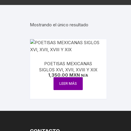
AGUILAR
REVISTA ATENEO
NUEVA E
ESTUDIOS SOBRE LÓGICA
ENSAYO / LINGÜÍSTICA
REVISTA BELLAS 
INQUISI
Mostrando el único resultado
HUMORISMO
REVISTA
LENGUAS
CONTEMPORÁNE
POESÍA
HISTORI
REVISTA EL HIJO 
TEATRO
INDEPEN
POETISAS MEXICANAS
CARICATURA
SIGLOS XVI, XVII, XVIII Y XIX
INTERVE
1,350.00
MXN
N/A
CINE
LEER MÁS
BENITO 
CIRCO / PAYASOS
MAXIMIL
DANZA
REFORM
ESTRIDENTISMO
PORFIRI