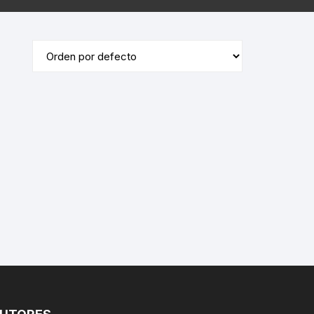
ÓRDENES RELIGIOSAS
ERÍA /
MASONERÍA
LIBROS DEDICADOS /
FIRMADOS
LA BIBLIA
TE
DICCIONARIOS / IDIOMAS /
SACEDORCIO
MÉTODOS
ROS
TEOLOGÍA
TEXTOS ANTIGUOS
ETIMOLOGÍAS
FLORA Y FAUNA
HOMEOPATÍA
PLANTAS MEDICINALES