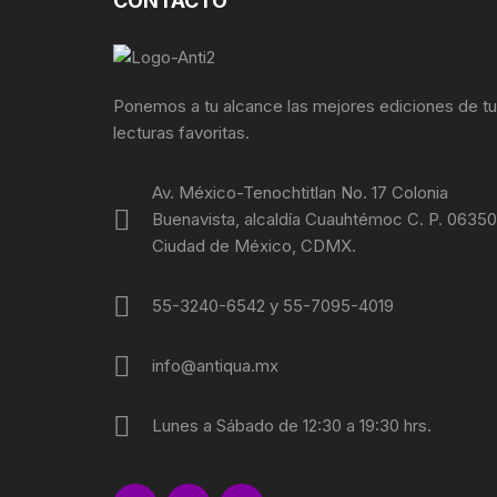
CONTACTO
FOTOGRAFÍA
REVOLUC
MÚSICA
POLÍTIC
Ponemos a tu alcance las mejores ediciones de t
lecturas favoritas.
ECONOMÍ
Av. México-Tenochtitlan No. 17 Colonia
MEDICIN
Buenavista, alcaldía Cuauhtémoc C. P. 06350
Ciudad de México, CDMX.
RELIGIÓ
55-3240-6542 y 55-7095-4019
LA GUER
info@antiqua.mx
SOCIOLO
MOVIMI
Lunes a Sábado de 12:30 a 19:30 hrs.
MOVIMIE