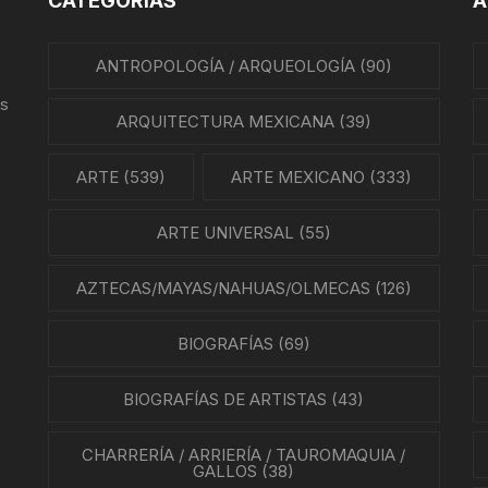
CATEGORÍAS
A
REVISTAS DE CINE
IÓN MEXICANA
ANTROPOLOGÍA / ARQUEOLOGÍA
(90)
HISTORIA DE LA MÚSICA
A MEXICANA
us
HISTORIA DE LA MÚSICA
ARQUITECTURA MEXICANA
(39)
MEXICANA
A DE MÉXICO
ARTE
(539)
ARTE MEXICANO
(333)
BIOGRAFÍAS DE MÚSICOS
A EN MÉXICO
ARTE UNIVERSAL
(55)
CANCIONEROS
N EN MÉXICO
AZTECAS/MAYAS/NAHUAS/OLMECAS
(126)
CORRIDOS
RA CRISTERA
BIOGRAFÍAS
(69)
PARTITURAS
GÍA MEXICANA
BIOGRAFÍAS DE ARTISTAS
TANGO
(43)
ENTO OBRERO
CHARRERÍA / ARRIERÍA / TAUROMAQUIA /
NTOS SOCIALES
GALLOS
(38)