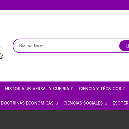
HISTORIA UNIVERSAL Y GUERRA
CIENCIA Y TÉCNICOS
TE
LOGÍA / ARQUEOLOGÍA
HISTORIOGRAFÍA
ASTRONOMÍA
DOCTRINAS ECONÓMICAS
CIENCIAS SOCIALES
ESOTER
PREHISPÁNICO
CIVILIZACIONES ANTIGUAS
ARQUITECTURA MEXICANA
FÍSICA
ANARQUISMO
ECONOMÍA
BRUJE