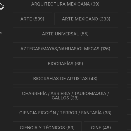
PARTITURAS
ARQUITECTURA MEXICANA
(39)
GÍA MEXICANA
TANGO
ARTE
(539)
ARTE MEXICANO
(333)
ENTO OBRERO
us
ARTE UNIVERSAL
(55)
NTOS SOCIALES
NES
AZTECAS/MAYAS/NAHUAS/OLMECAS
(126)
LA EN MÉXICO
BIOGRAFÍAS
(69)
ÓN EN MÉXICO
BIOGRAFÍAS DE ARTISTAS
(43)
NTO ESTUDIANTIL
CHARRERÍA / ARRIERÍA / TAUROMAQUIA /
GALLOS
(38)
ERRI
CIENCIA FICCIÓN / TERROR / FANTASÍA
(38)
A MEXICANA
CIENCIA Y TÉCNICOS
(63)
CINE
(48)