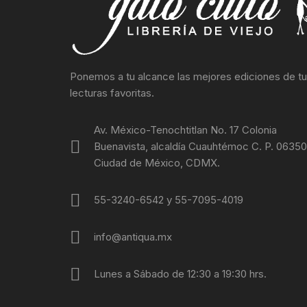
SOCIOLO
MOVIMI
Ponemos a tu alcance las mejores ediciones de t
MOVIMIE
lecturas favoritas.
REBELIO
Av. México-Tenochtitlan No. 17 Colonia
GUERRIL
Buenavista, alcaldía Cuauhtémoc C. P. 06350
Ciudad de México, CDMX.
EDUCACI
55-3240-6542 y 55-7095-4019
MOVIMIE
info@antiqua.mx
LECUMB
Lunes a Sábado de 12:30 a 19:30 hrs.
CULTUR