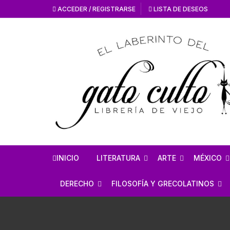
ACCEDER / REGISTRARSE
LISTA DE DESEOS
INICIO
LITERATURA
ARTE
MÉXICO
HISTORIA DE LA
HISTORIA DEL AR
ANTROPO
DERECHO
FILOSOFÍA Y GRECOLATINOS
LITERATURA
ARTE MEXICANO
MÉXICO 
ESTUDIOS SOBRE DERECHO
ESTUDIOS DE FILOSOFÍA
LITERATURA MEXICANA
EN GENERAL