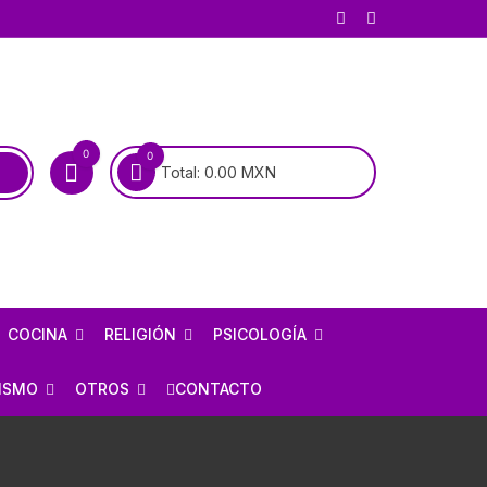
0
0
Total:
0.00
MXN
COCINA
RELIGIÓN
PSICOLOGÍA
COCINA MEXICANA
BIOGRAFÍAS DE SANTOS
PSICOANÁLISIS
ISMO
OTROS
CONTACTO
COCINA UNIVERSAL
BIOGRAFÍAS DE LA VIRGEN
PSIQUIATRÍA
RÍA
AJEDREZ