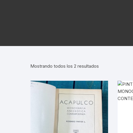
ARTE UNIVERSAL
CÓDICES
AUTORES GRECOLATINOS
LITERATURA UNIVERSAL
CÓDIGOS
REVISTA AMÉRICA
AZTECA
MITOLOGÍA
CIENCIA FICCIÓN / TERROR /
LEYES
FANTASÍA
REVISTA ARTES D
CONQUI
ESTUDIOS SOBRE ÉTICA
AGUILAR
REVISTA ATENEO
NUEVA E
ESTUDIOS SOBRE LÓGICA
ENSAYO / LINGÜÍSTICA
REVISTA BELLAS 
INQUISI
Mostrando todos los 2 resultados
HUMORISMO
REVISTA
LENGUAS
CONTEMPORÁNE
POESÍA
HISTORI
REVISTA EL HIJO 
TEATRO
INDEPEN
CARICATURA
INTERVE
CINE
BENITO 