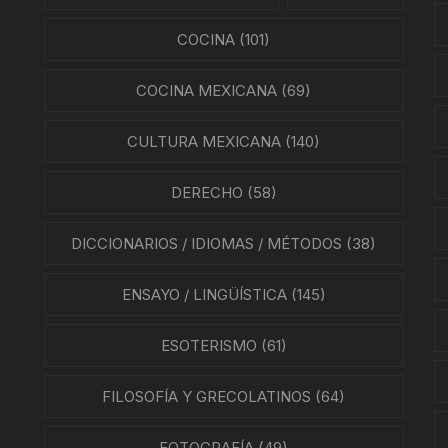
SMO Y COMUNICACIÓN
COCINA
(101)
ÍA / ESTADOS
COCINA MEXICANA
(69)
NTES
CULTURA MEXICANA
(140)
ÍAS
DERECHO
(58)
O MEXICANO / MARINA
DICCIONARIOS / IDIOMAS / MÉTODOS
(38)
N
RRILES
ENSAYO / LINGÜÍSTICA
(145)
A
ESOTERISMO
(61)
TURA, PESCA Y GANADERÍA
FILOSOFÍA Y GRECOLATINOS
(64)
FOTOGRAFÍA
(49)