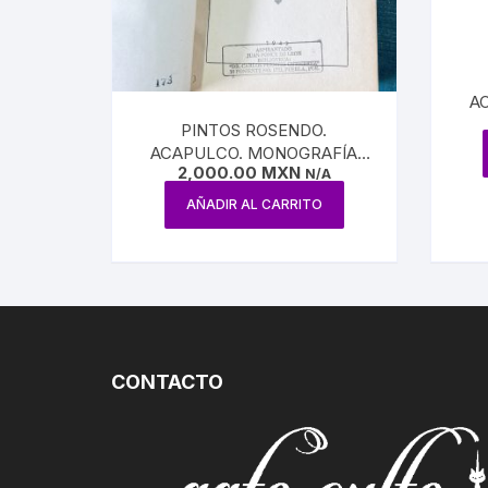
CIRCO / PAYASOS
MAXIMIL
DANZA
REFORM
A
ESTRIDENTISMO
PINTOS ROSENDO.
PORFIRI
ACAPULCO. MONOGRAFÍA
FOTOGRAFÍA
2,000.00
MXN
ANECDÓTICA
N/A
REVOLUC
CONTEMPORÁNEA
AÑADIR AL CARRITO
MÚSICA
POLÍTIC
ECONOMÍ
MEDICIN
CONTACTO
RELIGIÓ
LA GUER