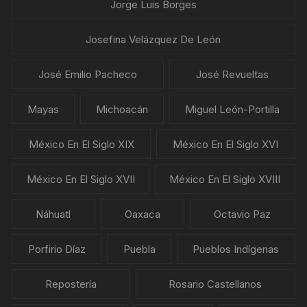
Jorge Luis Borges
Josefina Velázquez De León
José Emilio Pacheco
José Revueltas
Mayas
Michoacán
Miguel León-Portilla
México En El Siglo XIX
México En El Siglo XVI
México En El Siglo XVII
México En El Siglo XVIII
Náhuatl
Oaxaca
Octavio Paz
Porfirio Díaz
Puebla
Pueblos Indígenas
Repostería
Rosario Castellanos