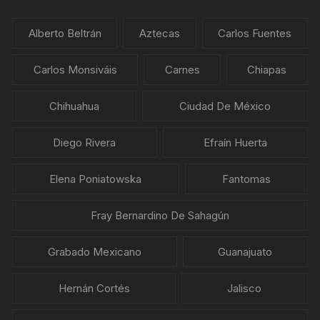
Alberto Beltrán
Aztecas
Carlos Fuentes
Carlos Monsiváis
Carnes
Chiapas
Chihuahua
Ciudad De México
Diego Rivera
Efraín Huerta
Elena Poniatowska
Fantomas
Fray Bernardino De Sahagún
Grabado Mexicano
Guanajuato
Hernán Cortés
Jalisco