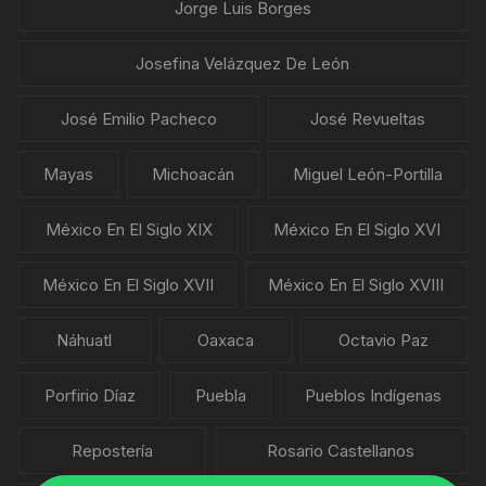
Jorge Luis Borges
Josefina Velázquez De León
José Emilio Pacheco
José Revueltas
Mayas
Michoacán
Miguel León-Portilla
México En El Siglo XIX
México En El Siglo XVI
México En El Siglo XVII
México En El Siglo XVIII
Náhuatl
Oaxaca
Octavio Paz
Porfirio Díaz
Puebla
Pueblos Indígenas
Repostería
Rosario Castellanos