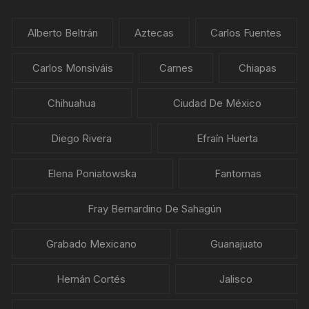
Alberto Beltrán
Aztecas
Carlos Fuentes
Carlos Monsiváis
Carnes
Chiapas
Chihuahua
Ciudad De México
Diego Rivera
Efraín Huerta
Elena Poniatowska
Fantomas
Fray Bernardino De Sahagún
Grabado Mexicano
Guanajuato
Hernán Cortés
Jalisco