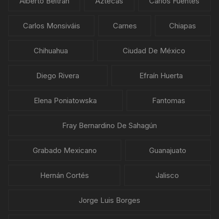
Alberto Beltrán
Aztecas
Carlos Fuentes
Carlos Monsiváis
Carnes
Chiapas
Chihuahua
Ciudad De México
Diego Rivera
Efraín Huerta
Elena Poniatowska
Fantomas
Fray Bernardino De Sahagún
Grabado Mexicano
Guanajuato
Hernán Cortés
Jalisco
Jorge Luis Borges