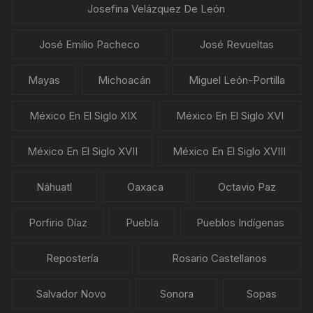
Josefina Velázquez De León
José Emilio Pacheco
José Revueltas
Mayas
Michoacán
Miguel León-Portilla
México En El Siglo XIX
México En El Siglo XVI
México En El Siglo XVII
México En El Siglo XVIII
Náhuatl
Oaxaca
Octavio Paz
Porfirio Díaz
Puebla
Pueblos Indígenas
Repostería
Rosario Castellanos
Salvador Novo
Sonora
Sopas