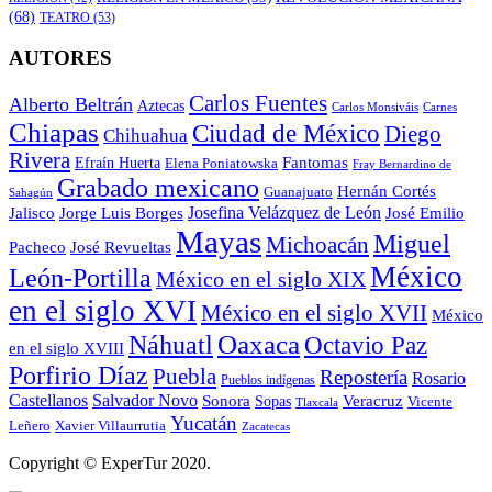
(68)
TEATRO
(53)
AUTORES
Carlos Fuentes
Alberto Beltrán
Aztecas
Carlos Monsiváis
Carnes
Chiapas
Ciudad de México
Diego
Chihuahua
Rivera
Fantomas
Efraín Huerta
Elena Poniatowska
Fray Bernardino de
Grabado mexicano
Hernán Cortés
Guanajuato
Sahagún
Jalisco
Josefina Velázquez de León
Jorge Luis Borges
José Emilio
Mayas
Miguel
Michoacán
José Revueltas
Pacheco
México
León-Portilla
México en el siglo XIX
en el siglo XVI
México en el siglo XVII
México
Oaxaca
Náhuatl
Octavio Paz
en el siglo XVIII
Porfirio Díaz
Puebla
Repostería
Rosario
Pueblos indígenas
Castellanos
Salvador Novo
Sonora
Veracruz
Sopas
Vicente
Tlaxcala
Yucatán
Leñero
Xavier Villaurrutia
Zacatecas
Copyright © ExperTur 2020.