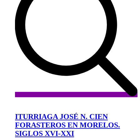
Añadir
a
la
ITURRIAGA JOSÉ N. CIEN
lista
FORASTEROS EN MORELOS.
de
deseos
SIGLOS XVI-XXI