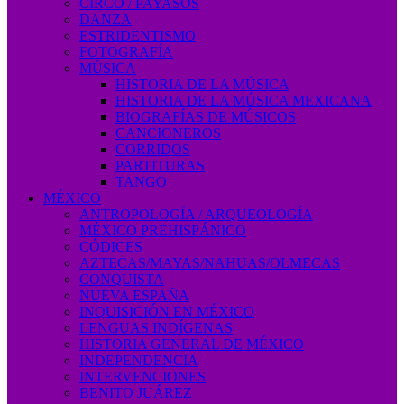
CIRCO / PAYASOS
DANZA
ESTRIDENTISMO
FOTOGRAFÍA
MÚSICA
HISTORIA DE LA MÚSICA
HISTORIA DE LA MÚSICA MEXICANA
BIOGRAFÍAS DE MÚSICOS
CANCIONEROS
CORRIDOS
PARTITURAS
TANGO
MÉXICO
ANTROPOLOGÍA / ARQUEOLOGÍA
MÉXICO PREHISPÁNICO
CÓDICES
AZTECAS/MAYAS/NAHUAS/OLMECAS
CONQUISTA
NUEVA ESPAÑA
INQUISICIÓN EN MÉXICO
LENGUAS INDÍGENAS
HISTORIA GENERAL DE MÉXICO
INDEPENDENCIA
INTERVENCIONES
BENITO JUÁREZ