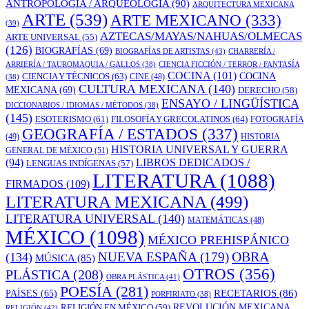
ANTROPOLOGÍA / ARQUEOLOGÍA
(90)
ARQUITECTURA MEXICANA
ARTE
(539)
ARTE MEXICANO
(333)
(39)
AZTECAS/MAYAS/NAHUAS/OLMECAS
ARTE UNIVERSAL
(55)
(126)
BIOGRAFÍAS
(69)
BIOGRAFÍAS DE ARTISTAS
(43)
CHARRERÍA /
ARRIERÍA / TAUROMAQUIA / GALLOS
(38)
CIENCIA FICCIÓN / TERROR / FANTASÍA
COCINA
(101)
CIENCIA Y TÉCNICOS
(63)
COCINA
CINE
(48)
(38)
CULTURA MEXICANA
(140)
MEXICANA
(69)
DERECHO
(58)
ENSAYO / LINGÜÍSTICA
DICCIONARIOS / IDIOMAS / MÉTODOS
(38)
(145)
ESOTERISMO
(61)
FILOSOFÍA Y GRECOLATINOS
(64)
FOTOGRAFÍA
GEOGRAFÍA / ESTADOS
(337)
(49)
HISTORIA
HISTORIA UNIVERSAL Y GUERRA
GENERAL DE MÉXICO
(51)
LIBROS DEDICADOS /
(94)
LENGUAS INDÍGENAS
(57)
LITERATURA
(1088)
FIRMADOS
(109)
LITERATURA MEXICANA
(499)
LITERATURA UNIVERSAL
(140)
MATEMÁTICAS
(48)
MÉXICO
(1098)
MÉXICO PREHISPÁNICO
OBRA
NUEVA ESPAÑA
(179)
(134)
MÚSICA
(85)
OTROS
(356)
PLÁSTICA
(208)
OBRA PLÁSTICA
(41)
POESÍA
(281)
RECETARIOS
(86)
PAÍSES
(65)
PORFIRIATO
(38)
RELIGIÓN EN MÉXICO
(59)
REVOLUCIÓN MEXICANA
RELIGIÓN
(42)