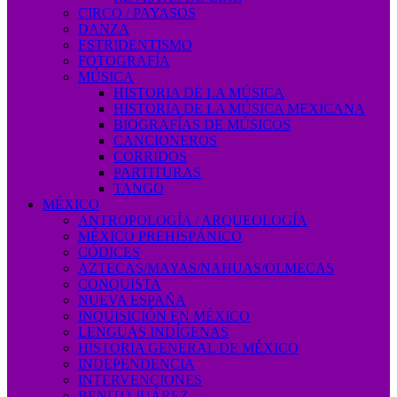
CIRCO / PAYASOS
DANZA
ESTRIDENTISMO
FOTOGRAFÍA
MÚSICA
HISTORIA DE LA MÚSICA
HISTORIA DE LA MÚSICA MEXICANA
BIOGRAFÍAS DE MÚSICOS
CANCIONEROS
CORRIDOS
PARTITURAS
TANGO
MÉXICO
ANTROPOLOGÍA / ARQUEOLOGÍA
MÉXICO PREHISPÁNICO
CÓDICES
AZTECAS/MAYAS/NAHUAS/OLMECAS
CONQUISTA
NUEVA ESPAÑA
INQUISICIÓN EN MÉXICO
LENGUAS INDÍGENAS
HISTORIA GENERAL DE MÉXICO
INDEPENDENCIA
INTERVENCIONES
BENITO JUÁREZ