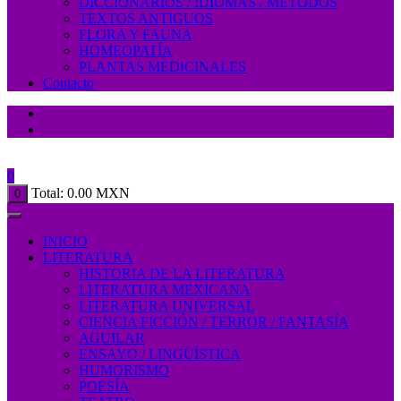
DICCIONARIOS / IDIOMAS / MÉTODOS
TEXTOS ANTIGUOS
FLORA Y FAUNA
HOMEOPATÍA
PLANTAS MEDICINALES
Contacto
0
Total:
0.00
MXN
0
INICIO
LITERATURA
HISTORIA DE LA LITERATURA
LITERATURA MEXICANA
LITERATURA UNIVERSAL
CIENCIA FICCIÓN / TERROR / FANTASÍA
AGUILAR
ENSAYO / LINGÜÍSTICA
HUMORISMO
POESÍA