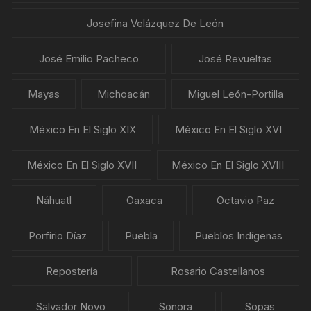
Josefina Velázquez De León
José Emilio Pacheco
José Revueltas
Mayas
Michoacán
Miguel León-Portilla
México En El Siglo XIX
México En El Siglo XVI
México En El Siglo XVII
México En El Siglo XVIII
Náhuatl
Oaxaca
Octavio Paz
Porfirio Díaz
Puebla
Pueblos Indígenas
Repostería
Rosario Castellanos
Salvador Novo
Sonora
Sopas