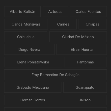
Alberto Beltrán
Aztecas
Carlos Fuentes
Carlos Monsiváis
Carnes
Chiapas
Chihuahua
Ciudad De México
Diego Rivera
Efraín Huerta
Elena Poniatowska
Fantomas
Fray Bernardino De Sahagún
Grabado Mexicano
Guanajuato
Hernán Cortés
Jalisco