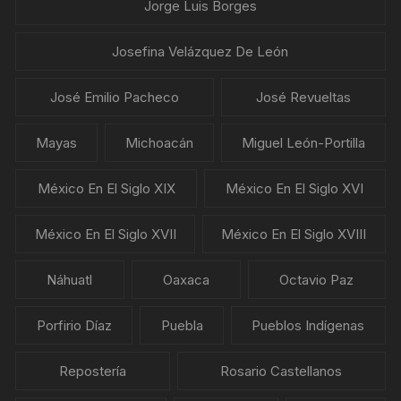
Jorge Luis Borges
Josefina Velázquez De León
José Emilio Pacheco
José Revueltas
Mayas
Michoacán
Miguel León-Portilla
México En El Siglo XIX
México En El Siglo XVI
México En El Siglo XVII
México En El Siglo XVIII
Náhuatl
Oaxaca
Octavio Paz
Porfirio Díaz
Puebla
Pueblos Indígenas
Repostería
Rosario Castellanos