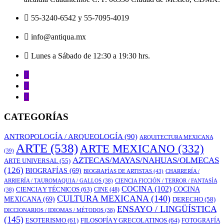
55-3240-6542 y 55-7095-4019
info@antiqua.mx
Lunes a Sábado de 12:30 a 19:30 hrs.
CATEGORÍAS
ANTROPOLOGÍA / ARQUEOLOGÍA
(90)
ARQUITECTURA MEXICANA
ARTE
(538)
ARTE MEXICANO
(332)
(39)
AZTECAS/MAYAS/NAHUAS/OLMECAS
ARTE UNIVERSAL
(55)
(126)
BIOGRAFÍAS
(69)
BIOGRAFÍAS DE ARTISTAS
(43)
CHARRERÍA /
ARRIERÍA / TAUROMAQUIA / GALLOS
(38)
CIENCIA FICCIÓN / TERROR / FANTASÍA
COCINA
(102)
CIENCIA Y TÉCNICOS
(63)
COCINA
CINE
(48)
(38)
CULTURA MEXICANA
(140)
MEXICANA
(69)
DERECHO
(58)
ENSAYO / LINGÜÍSTICA
DICCIONARIOS / IDIOMAS / MÉTODOS
(38)
(145)
ESOTERISMO
(61)
FILOSOFÍA Y GRECOLATINOS
(64)
FOTOGRAFÍA