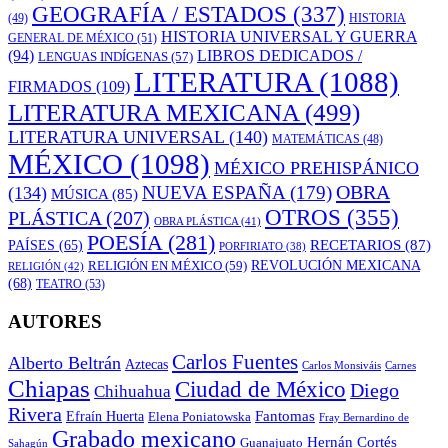
GEOGRAFÍA / ESTADOS
(337)
(49)
HISTORIA
HISTORIA UNIVERSAL Y GUERRA
GENERAL DE MÉXICO
(51)
LIBROS DEDICADOS /
(94)
LENGUAS INDÍGENAS
(57)
LITERATURA
(1088)
FIRMADOS
(109)
LITERATURA MEXICANA
(499)
LITERATURA UNIVERSAL
(140)
MATEMÁTICAS
(48)
MÉXICO
(1098)
MÉXICO PREHISPÁNICO
OBRA
NUEVA ESPAÑA
(179)
(134)
MÚSICA
(85)
OTROS
(355)
PLÁSTICA
(207)
OBRA PLÁSTICA
(41)
POESÍA
(281)
RECETARIOS
(87)
PAÍSES
(65)
PORFIRIATO
(38)
RELIGIÓN EN MÉXICO
(59)
REVOLUCIÓN MEXICANA
RELIGIÓN
(42)
(68)
TEATRO
(53)
AUTORES
Carlos Fuentes
Alberto Beltrán
Aztecas
Carlos Monsiváis
Carnes
Chiapas
Ciudad de México
Diego
Chihuahua
Rivera
Fantomas
Efraín Huerta
Elena Poniatowska
Fray Bernardino de
Grabado mexicano
Hernán Cortés
Guanajuato
Sahagún