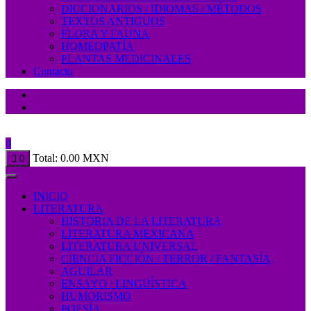
DICCIONARIOS / IDIOMAS / MÉTODOS
TEXTOS ANTIGUOS
FLORA Y FAUNA
HOMEOPATÍA
PLANTAS MEDICINALES
Contacto
0
Total:
0.00
MXN
0
INICIO
LITERATURA
HISTORIA DE LA LITERATURA
LITERATURA MEXICANA
LITERATURA UNIVERSAL
CIENCIA FICCIÓN / TERROR / FANTASÍA
AGUILAR
ENSAYO / LINGÜÍSTICA
HUMORISMO
POESÍA