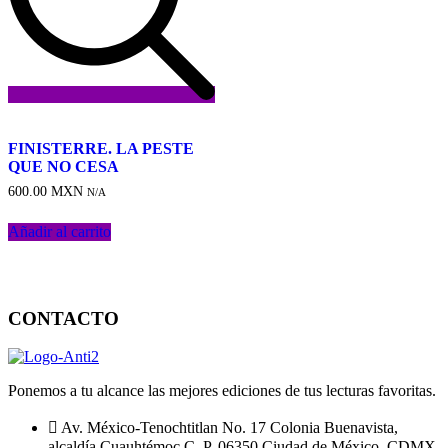
Añadir
a
FINISTERRE. LA PESTE
la
QUE NO CESA
lista
600.00
MXN
de
N/A
deseos
Añadir al carrito
CONTACTO
Ponemos a tu alcance las mejores ediciones de tus lecturas favoritas.
Av. México-Tenochtitlan No. 17 Colonia Buenavista,
alcaldía Cuauhtémoc C. P. 06350 Ciudad de México, CDMX.