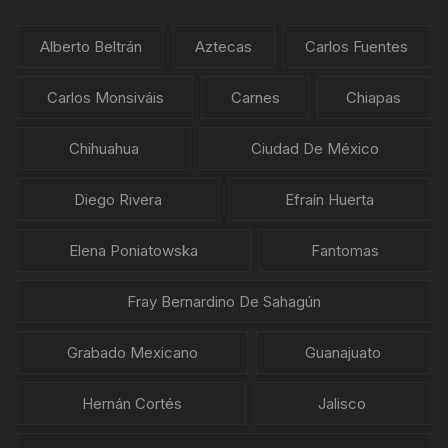
Alberto Beltrán
Aztecas
Carlos Fuentes
Carlos Monsiváis
Carnes
Chiapas
Chihuahua
Ciudad De México
Diego Rivera
Efraín Huerta
Elena Poniatowska
Fantomas
Fray Bernardino De Sahagún
Grabado Mexicano
Guanajuato
Hernán Cortés
Jalisco