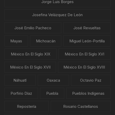
Jorge Luis Borges
Josefina Velázquez De León
José Emilio Pacheco
José Revueltas
Mayas
Michoacán
Miguel León-Portilla
México En El Siglo XIX
México En El Siglo XVI
México En El Siglo XVII
México En El Siglo XVIII
Náhuatl
Oaxaca
Octavio Paz
Porfirio Díaz
Puebla
Pueblos Indígenas
Repostería
Rosario Castellanos