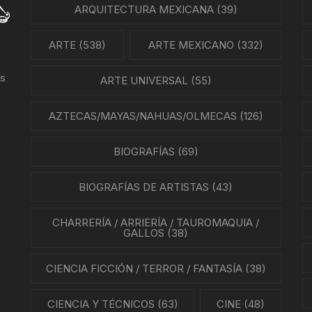
PARTITURAS
ARQUITECTURA MEXICANA
(39)
GÍA MEXICANA
TANGO
ARTE
(538)
ARTE MEXICANO
(332)
ENTO OBRERO
us
ARTE UNIVERSAL
(55)
NTOS SOCIALES
NES
AZTECAS/MAYAS/NAHUAS/OLMECAS
(126)
LA EN MÉXICO
BIOGRAFÍAS
(69)
ÓN EN MÉXICO
BIOGRAFÍAS DE ARTISTAS
(43)
NTO ESTUDIANTIL
CHARRERÍA / ARRIERÍA / TAUROMAQUIA /
GALLOS
(38)
ERRI
CIENCIA FICCIÓN / TERROR / FANTASÍA
(38)
A MEXICANA
CIENCIA Y TÉCNICOS
(63)
CINE
(48)