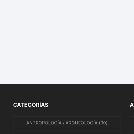
BIOGRAFÍAS CINE
IANO
CINE MEXICANO
A
CINE UNIVERSAL
ATO
REVISTAS DE CINE
IÓN MEXICANA
HISTORIA DE LA MÚSICA
A MEXICANA
HISTORIA DE LA MÚSICA
MEXICANA
A DE MÉXICO
BIOGRAFÍAS DE MÚSICOS
A EN MÉXICO
CATEGORÍAS
A
CANCIONEROS
N EN MÉXICO
CORRIDOS
ANTROPOLOGÍA / ARQUEOLOGÍA
(90)
RA CRISTERA