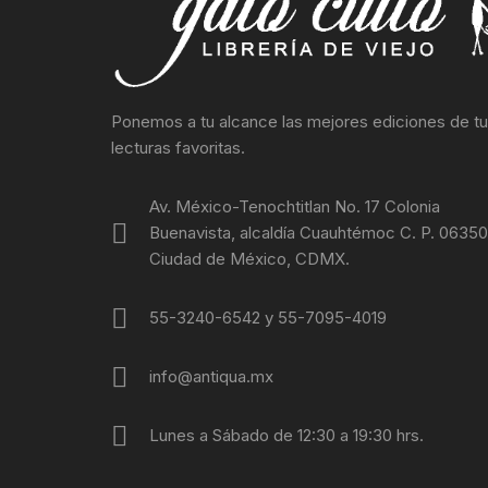
SOCIOLO
MOVIMI
Ponemos a tu alcance las mejores ediciones de t
MOVIMIE
lecturas favoritas.
REBELIO
Av. México-Tenochtitlan No. 17 Colonia
GUERRIL
Buenavista, alcaldía Cuauhtémoc C. P. 06350
Ciudad de México, CDMX.
EDUCACI
55-3240-6542 y 55-7095-4019
MOVIMIE
info@antiqua.mx
LECUMB
Lunes a Sábado de 12:30 a 19:30 hrs.
CULTUR