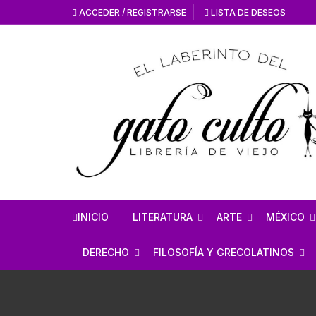
ACCEDER / REGISTRARSE
LISTA DE DESEOS
INICIO
LITERATURA
ARTE
MÉXICO
HISTORIA DE LA
HISTORIA DEL AR
ANTROPO
DERECHO
FILOSOFÍA Y GRECOLATINOS
LITERATURA
ARTE MEXICANO
MÉXICO 
ESTUDIOS SOBRE DERECHO
ESTUDIOS DE FILOSOFÍA
LITERATURA MEXICANA
EN GENERAL