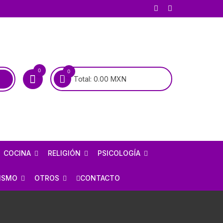
0
0
Total:
0.00
MXN
COCINA
RELIGIÓN
PSICOLOGÍA
COCINA MEXICANA
BIOGRAFÍAS DE SANTOS
PSICOANÁLISIS
ISMO
OTROS
CONTACTO
COCINA UNIVERSAL
BIOGRAFÍAS DE LA VIRGEN
PSIQUIATRÍA
RÍA
AJEDREZ