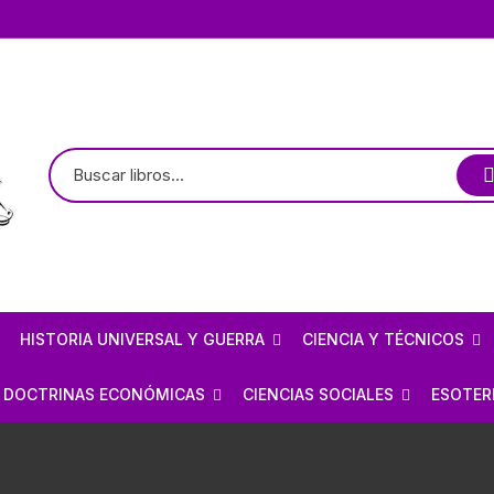
HISTORIA UNIVERSAL Y GUERRA
CIENCIA Y TÉCNICOS
TE
LOGÍA / ARQUEOLOGÍA
HISTORIOGRAFÍA
ASTRONOMÍA
DOCTRINAS ECONÓMICAS
CIENCIAS SOCIALES
ESOTER
PREHISPÁNICO
CIVILIZACIONES ANTIGUAS
ARQUITECTURA MEXICANA
FÍSICA
ANARQUISMO
ECONOMÍA
BRUJE