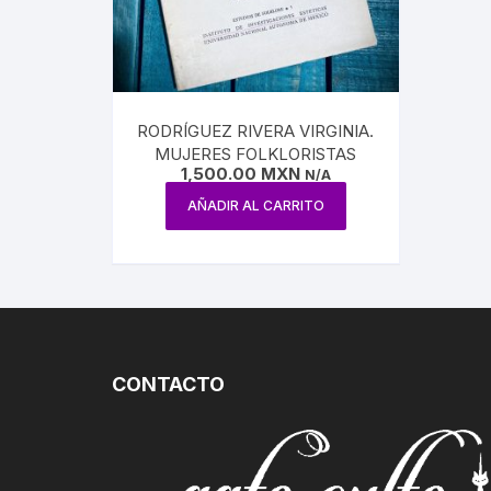
CIRCO / PAYASOS
MAXIMIL
DANZA
REFORM
ESTRIDENTISMO
RODRÍGUEZ RIVERA VIRGINIA.
PORFIRI
MUJERES FOLKLORISTAS
FOTOGRAFÍA
1,500.00
MXN
N/A
REVOLUC
AÑADIR AL CARRITO
MÚSICA
POLÍTIC
ECONOMÍ
MEDICIN
CONTACTO
RELIGIÓ
LA GUER