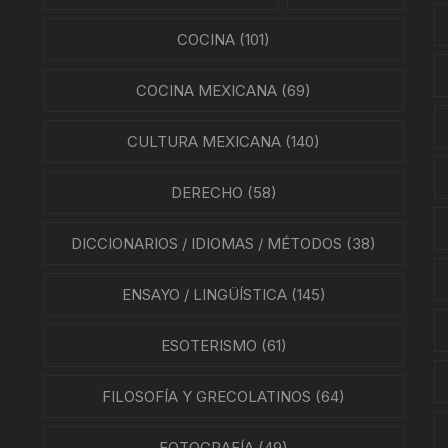
SMO Y COMUNICACIÓN
COCINA
(101)
ÍA / ESTADOS
COCINA MEXICANA
(69)
NTES
CULTURA MEXICANA
(140)
ÍAS
DERECHO
(58)
O MEXICANO / MARINA
DICCIONARIOS / IDIOMAS / MÉTODOS
(38)
N
RRILES
ENSAYO / LINGÜÍSTICA
(145)
A
ESOTERISMO
(61)
TURA, PESCA Y GANADERÍA
FILOSOFÍA Y GRECOLATINOS
(64)
FOTOGRAFÍA
(49)