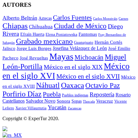
AUTORES
Carlos Fuentes
Alberto Beltrán
Aztecas
Carlos Monsiváis
Carnes
Chiapas
Ciudad de México
Diego
Chihuahua
Rivera
Fantomas
Efraín Huerta
Elena Poniatowska
Fray Bernardino de
Grabado mexicano
Hernán Cortés
Guanajuato
Sahagún
Jalisco
Josefina Velázquez de León
Jorge Luis Borges
José Emilio
Mayas
Miguel
Michoacán
José Revueltas
Pacheco
México
León-Portilla
México en el siglo XIX
en el siglo XVI
México en el siglo XVII
México
Oaxaca
Náhuatl
Octavio Paz
en el siglo XVIII
Porfirio Díaz
Puebla
Repostería
Rosario
Pueblos indígenas
Castellanos
Salvador Novo
Sonora
Veracruz
Sopas
Vicente
Tlaxcala
Yucatán
Leñero
Xavier Villaurrutia
Zacatecas
Copyright © ExperTur 2020.