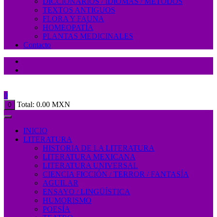
DICCIONARIOS / IDIOMAS / MÉTODOS
TEXTOS ANTIGUOS
FLORA Y FAUNA
HOMEOPATÍA
PLANTAS MEDICINALES
Contacto
0
Total:
0.00
MXN
0
INICIO
LITERATURA
HISTORIA DE LA LITERATURA
LITERATURA MEXICANA
LITERATURA UNIVERSAL
CIENCIA FICCIÓN / TERROR / FANTASÍA
AGUILAR
ENSAYO / LINGÜÍSTICA
HUMORISMO
POESÍA