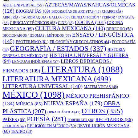
AZTECAS/MAYAS/NAHUAS/OLMECAS
ARTE UNIVERSAL
(55)
(126)
BIOGRAFÍAS
(69)
BIOGRAFÍAS DE ARTISTAS
(43)
CHARRERÍA /
ARRIERÍA / TAUROMAQUIA / GALLOS
(38)
CIENCIA FICCIÓN / TERROR / FANTASÍA
COCINA
(101)
CIENCIA Y TÉCNICOS
(63)
COCINA
CINE
(48)
(38)
CULTURA MEXICANA
(140)
MEXICANA
(69)
DERECHO
(58)
ENSAYO / LINGÜÍSTICA
DICCIONARIOS / IDIOMAS / MÉTODOS
(38)
(145)
ESOTERISMO
(61)
FILOSOFÍA Y GRECOLATINOS
(64)
FOTOGRAFÍA
GEOGRAFÍA / ESTADOS
(337)
(49)
HISTORIA
HISTORIA UNIVERSAL Y GUERRA
GENERAL DE MÉXICO
(51)
LIBROS DEDICADOS /
(94)
LENGUAS INDÍGENAS
(57)
LITERATURA
(1088)
FIRMADOS
(109)
LITERATURA MEXICANA
(499)
LITERATURA UNIVERSAL
(140)
MATEMÁTICAS
(48)
MÉXICO
(1098)
MÉXICO PREHISPÁNICO
OBRA
NUEVA ESPAÑA
(179)
(134)
MÚSICA
(85)
OTROS
(355)
PLÁSTICA
(207)
OBRA PLÁSTICA
(41)
POESÍA
(281)
RECETARIOS
(86)
PAÍSES
(65)
PORFIRIATO
(38)
RELIGIÓN EN MÉXICO
(59)
REVOLUCIÓN MEXICANA
RELIGIÓN
(42)
(68)
TEATRO
(53)