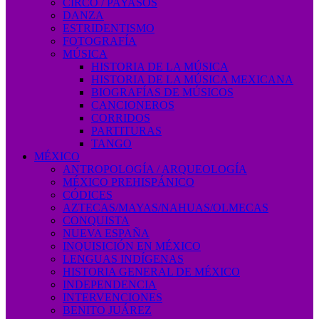
CIRCO / PAYASOS
DANZA
ESTRIDENTISMO
FOTOGRAFÍA
MÚSICA
HISTORIA DE LA MÚSICA
HISTORIA DE LA MÚSICA MEXICANA
BIOGRAFÍAS DE MÚSICOS
CANCIONEROS
CORRIDOS
PARTITURAS
TANGO
MÉXICO
ANTROPOLOGÍA / ARQUEOLOGÍA
MÉXICO PREHISPÁNICO
CÓDICES
AZTECAS/MAYAS/NAHUAS/OLMECAS
CONQUISTA
NUEVA ESPAÑA
INQUISICIÓN EN MÉXICO
LENGUAS INDÍGENAS
HISTORIA GENERAL DE MÉXICO
INDEPENDENCIA
INTERVENCIONES
BENITO JUÁREZ