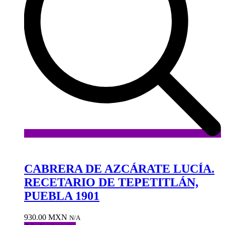
Añadir
a
la
CABRERA DE AZCÁRATE LUCÍA.
lista
RECETARIO DE TEPETITLÁN,
de
deseos
PUEBLA 1901
930.00
MXN
N/A