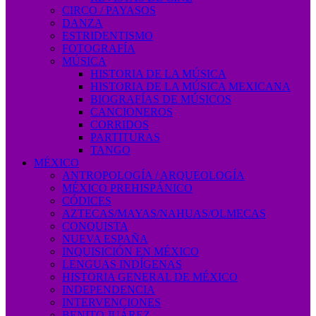
CIRCO / PAYASOS
DANZA
ESTRIDENTISMO
FOTOGRAFÍA
MÚSICA
HISTORIA DE LA MÚSICA
HISTORIA DE LA MÚSICA MEXICANA
BIOGRAFÍAS DE MÚSICOS
CANCIONEROS
CORRIDOS
PARTITURAS
TANGO
MÉXICO
ANTROPOLOGÍA / ARQUEOLOGÍA
MÉXICO PREHISPÁNICO
CÓDICES
AZTECAS/MAYAS/NAHUAS/OLMECAS
CONQUISTA
NUEVA ESPAÑA
INQUISICIÓN EN MÉXICO
LENGUAS INDÍGENAS
HISTORIA GENERAL DE MÉXICO
INDEPENDENCIA
INTERVENCIONES
BENITO JUÁREZ