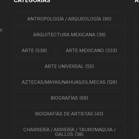
CATEGORÍAS
A
REVISTAS DE CINE
IÓN MEXICANA
ANTROPOLOGÍA / ARQUEOLOGÍA
(90)
HISTORIA DE LA MÚSICA
A MEXICANA
us
HISTORIA DE LA MÚSICA
ARQUITECTURA MEXICANA
(39)
MEXICANA
A DE MÉXICO
ARTE
(539)
ARTE MEXICANO
(333)
BIOGRAFÍAS DE MÚSICOS
A EN MÉXICO
ARTE UNIVERSAL
(55)
CANCIONEROS
N EN MÉXICO
AZTECAS/MAYAS/NAHUAS/OLMECAS
(126)
CORRIDOS
RA CRISTERA
BIOGRAFÍAS
(69)
PARTITURAS
GÍA MEXICANA
BIOGRAFÍAS DE ARTISTAS
TANGO
(43)
ENTO OBRERO
CHARRERÍA / ARRIERÍA / TAUROMAQUIA /
NTOS SOCIALES
GALLOS
(38)