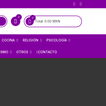
0
0
Total:
0.00
MXN
COCINA
RELIGIÓN
PSICOLOGÍA
COCINA MEXICANA
BIOGRAFÍAS DE SANTOS
PSICOANÁLISIS
ISMO
OTROS
CONTACTO
COCINA UNIVERSAL
BIOGRAFÍAS DE LA VIRGEN
PSIQUIATRÍA
RÍA
AJEDREZ
ALMANAQUES
CATOLICISMO
E INFIERNO
ARMAS / CACERÍA
RECETARIOS
CRISTIANISMO
OLOGÍA
CHARRERÍA / GALLOS /
TAUROMAQUIA
FORMULARIOS
HISTORIA DE LA IGLESIA
HISTORIETAS