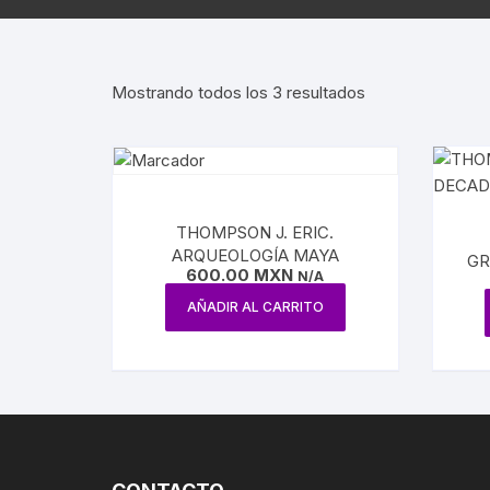
AGUILAR
REVISTA ATENEO
NUEVA E
ESTUDIOS SOBRE LÓGICA
ENSAYO / LINGÜÍSTICA
REVISTA BELLAS 
INQUISI
Mostrando todos los 3 resultados
HUMORISMO
REVISTA
LENGUAS
CONTEMPORÁNE
POESÍA
HISTORI
REVISTA EL HIJO 
TEATRO
INDEPEN
THOMPSON J. ERIC.
CARICATURA
ARQUEOLOGÍA MAYA
GR
INTERVE
600.00
MXN
N/A
CINE
AÑADIR AL CARRITO
BENITO 
CIRCO / PAYASOS
MAXIMIL
DANZA
REFORM
ESTRIDENTISMO
PORFIRI