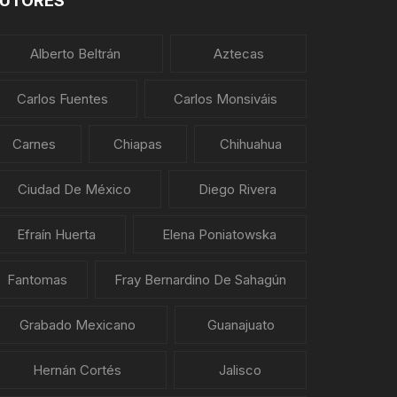
UTORES
Alberto Beltrán
Aztecas
Carlos Fuentes
Carlos Monsiváis
Carnes
Chiapas
Chihuahua
Ciudad De México
Diego Rivera
Efraín Huerta
Elena Poniatowska
Fantomas
Fray Bernardino De Sahagún
Grabado Mexicano
Guanajuato
Hernán Cortés
Jalisco