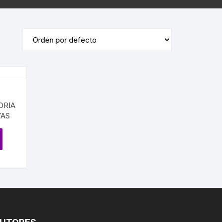
ÓRDENES RELIGIOSAS
ERÍA /
MASONERÍA
LIBROS DEDICADOS /
FIRMADOS
LA BIBLIA
TE
DICCIONARIOS / IDIOMAS /
SACEDORCIO
MÉTODOS
ROS
TEOLOGÍA
TEXTOS ANTIGUOS
ETIMOLOGÍAS
ORIA
FLORA Y FAUNA
YAS
HOMEOPATÍA
PLANTAS MEDICINALES