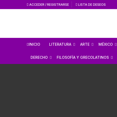
ACCEDER / REGISTRARSE
LISTA DE DESEOS
INICIO
LITERATURA
ARTE
MÉXICO
HISTORIA DE LA
HISTORIA DEL AR
ANTROPO
DERECHO
FILOSOFÍA Y GRECOLATINOS
LITERATURA
ARTE MEXICANO
MÉXICO 
ESTUDIOS SOBRE DERECHO
ESTUDIOS DE FILOSOFÍA
LITERATURA MEXICANA
EN GENERAL
ARTE UNIVERSAL
CÓDICES
AUTORES GRECOLATINOS
LITERATURA UNIVERSAL
CÓDIGOS
REVISTA AMÉRICA
AZTECA
MITOLOGÍA
CIENCIA FICCIÓN / TERROR /
LEYES
FANTASÍA
REVISTA ARTES D
CONQUI
ESTUDIOS SOBRE ÉTICA