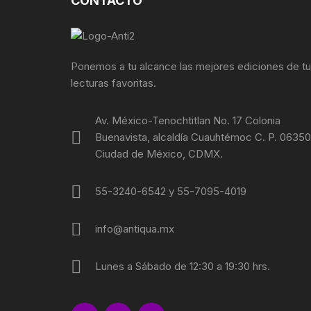
CONTACTO
FOTOGRAFÍA
REVOLUC
MÚSICA
POLÍTIC
Ponemos a tu alcance las mejores ediciones de t
lecturas favoritas.
ECONOMÍ
Av. México-Tenochtitlan No. 17 Colonia
MEDICIN
Buenavista, alcaldía Cuauhtémoc C. P. 06350
Ciudad de México, CDMX.
RELIGIÓ
55-3240-6542 y 55-7095-4019
LA GUER
info@antiqua.mx
SOCIOLO
MOVIMI
Lunes a Sábado de 12:30 a 19:30 hrs.
MOVIMIE