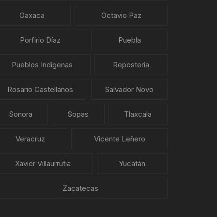
Oaxaca
Octavio Paz
Porfirio Díaz
Puebla
Pueblos Indígenas
Repostería
Rosario Castellanos
Salvador Novo
Sonora
Sopas
Tlaxcala
Veracruz
Vicente Leñero
Xavier Villaurrutia
Yucatán
Zacatecas