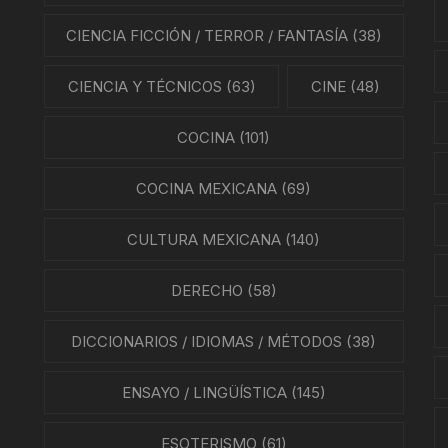
NES
CIENCIA FICCIÓN / TERROR / FANTASÍA
(38)
LA EN MÉXICO
CIENCIA Y TÉCNICOS
(63)
CINE
(48)
ÓN EN MÉXICO
COCINA
(101)
NTO ESTUDIANTIL
COCINA MEXICANA
(69)
ERRI
CULTURA MEXICANA
(140)
A MEXICANA
DERECHO
(58)
SMO Y COMUNICACIÓN
DICCIONARIOS / IDIOMAS / MÉTODOS
(38)
ÍA / ESTADOS
ENSAYO / LINGÜÍSTICA
(145)
NTES
ESOTERISMO
(61)