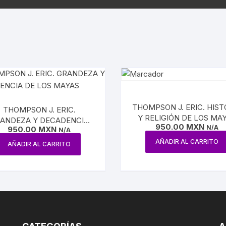
SPAÑA
PAÍSES
SOCIALISMO
MASON
FRANC
ARTES
CIÓN EN MÉXICO
GUERRILLA
TROTSKISMO
MUER
 INDÍGENAS
INQUISICIÓN
OS
VAMPI
A GENERAL DE MÉXICO
PRIMERA Y SEGUNDA
PRÓDIGO
GUERRA MUNDIAL
HISTORIA DEL TEATRO
DENCIA
THOMPSON J. ERIC. HIST
THOMPSON J. ERIC.
NAZISMO
Y RELIGIÓN DE LOS MA
ANDEZA Y DECADENCIA
NCIONES
950.00
MXN
N/A
950.00
MXN
DE LOS MAYAS
N/A
HISTORIA DEL CINE
AÑADIR AL CARRITO
AÑADIR AL CARRITO
JUÁREZ
BIOGRAFÍAS CINE
IANO
CINE MEXICANO
A
CINE UNIVERSAL
ATO