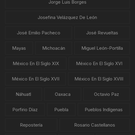
Jorge Luis Borges
Josefina Velázquez De León
José Emilio Pacheco
José Revueltas
Mayas
Michoacán
Miguel León-Portilla
México En El Siglo XIX
México En El Siglo XVI
México En El Siglo XVII
México En El Siglo XVIII
Náhuatl
Oaxaca
Octavio Paz
Porfirio Díaz
Puebla
Pueblos Indígenas
Repostería
Rosario Castellanos