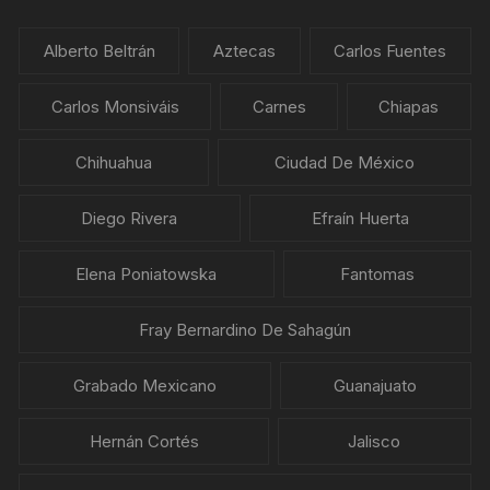
Alberto Beltrán
Aztecas
Carlos Fuentes
Carlos Monsiváis
Carnes
Chiapas
Chihuahua
Ciudad De México
Diego Rivera
Efraín Huerta
Elena Poniatowska
Fantomas
Fray Bernardino De Sahagún
Grabado Mexicano
Guanajuato
Hernán Cortés
Jalisco