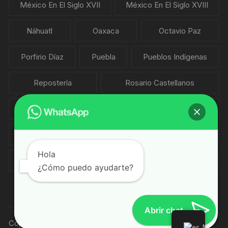
México En El Siglo XVII
México En El Siglo XVIII
Náhuatl
Oaxaca
Octavio Paz
Porfirio Díaz
Puebla
Pueblos Indígenas
Repostería
Rosario Castellanos
Salvador Novo
Sonora
Sopas
Tlaxcala
Veracruz
Vicente Leñero
Hola
Xavier Villaurrutia
Yucatán
Zacatecas
¿Cómo puedo ayudarte?
Abrir chat
Copyright © ExperTur 2020.