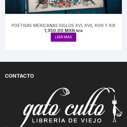
POETISAS MEXICANAS SIGLOS XVI, XVII, XVIII Y XIX
1,350.00
MXN
N/A
LEER MÁS
CONTACTO