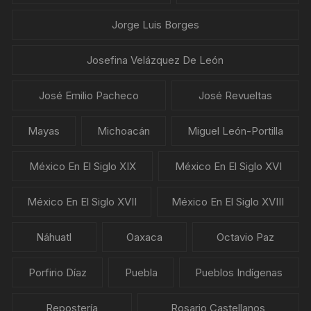
Jorge Luis Borges
Josefina Velázquez De León
José Emilio Pacheco
José Revueltas
Mayas
Michoacán
Miguel León-Portilla
México En El Siglo XIX
México En El Siglo XVI
México En El Siglo XVII
México En El Siglo XVIII
Náhuatl
Oaxaca
Octavio Paz
Porfirio Díaz
Puebla
Pueblos Indígenas
Repostería
Rosario Castellanos