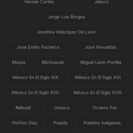
Hernán Cortés
Jalisco
Jorge Luis Borges
Josefina Velázquez De León
José Emilio Pacheco
José Revueltas
Mayas
Michoacán
Miguel León-Portilla
México En El Siglo XIX
México En El Siglo XVI
México En El Siglo XVII
México En El Siglo XVIII
Náhuatl
Oaxaca
Octavio Paz
Porfirio Díaz
Puebla
Pueblos Indígenas