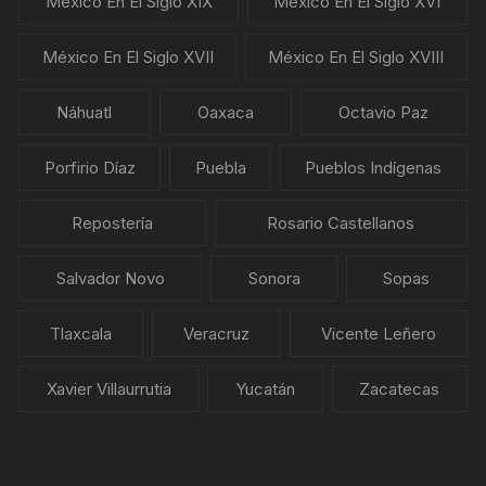
México En El Siglo XIX
México En El Siglo XVI
México En El Siglo XVII
México En El Siglo XVIII
Náhuatl
Oaxaca
Octavio Paz
Porfirio Díaz
Puebla
Pueblos Indígenas
Repostería
Rosario Castellanos
Salvador Novo
Sonora
Sopas
Tlaxcala
Veracruz
Vicente Leñero
Xavier Villaurrutia
Yucatán
Zacatecas