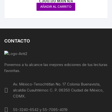
1,300.00
MXN
N/A
AÑADIR AL CARRITO
CONTACTO
Ponemos a tu alcance las mejores ediciones de tus lecturas
favoritas.
Av. México-Tenochtitlan No. 17 Colonia Buenavista,
alcaldía Cuauhtémoc C. P. 06350 Ciudad de México,
CDMX.
55-3240-6542 y 55-7095-4019