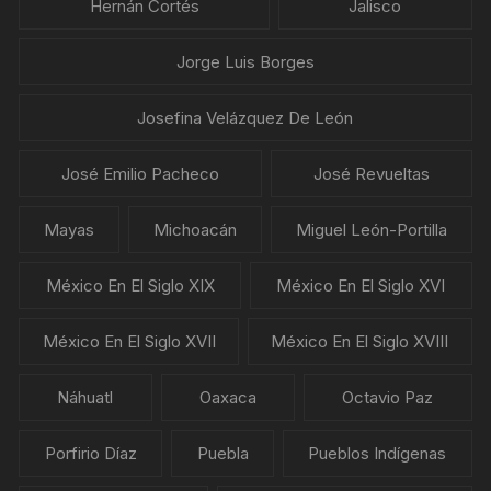
Hernán Cortés
Jalisco
Jorge Luis Borges
Josefina Velázquez De León
José Emilio Pacheco
José Revueltas
Mayas
Michoacán
Miguel León-Portilla
México En El Siglo XIX
México En El Siglo XVI
México En El Siglo XVII
México En El Siglo XVIII
Náhuatl
Oaxaca
Octavio Paz
Porfirio Díaz
Puebla
Pueblos Indígenas