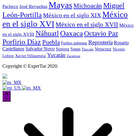
Mayas
Miguel
Michoacán
José Revueltas
Pacheco
México
León-Portilla
México en el siglo XIX
en el siglo XVI
México en el siglo XVII
México
Oaxaca
Náhuatl
Octavio Paz
en el siglo XVIII
Porfirio Díaz
Puebla
Repostería
Rosario
Pueblos indígenas
Castellanos
Salvador Novo
Sonora
Veracruz
Sopas
Vicente
Tlaxcala
Yucatán
Leñero
Xavier Villaurrutia
Zacatecas
Copyright © ExperTur 2020.
0