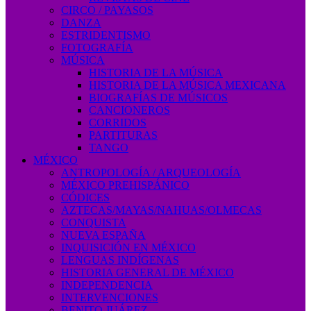
CIRCO / PAYASOS
DANZA
ESTRIDENTISMO
FOTOGRAFÍA
MÚSICA
HISTORIA DE LA MÚSICA
HISTORIA DE LA MÚSICA MEXICANA
BIOGRAFÍAS DE MÚSICOS
CANCIONEROS
CORRIDOS
PARTITURAS
TANGO
MÉXICO
ANTROPOLOGÍA / ARQUEOLOGÍA
MÉXICO PREHISPÁNICO
CÓDICES
AZTECAS/MAYAS/NAHUAS/OLMECAS
CONQUISTA
NUEVA ESPAÑA
INQUISICIÓN EN MÉXICO
LENGUAS INDÍGENAS
HISTORIA GENERAL DE MÉXICO
INDEPENDENCIA
INTERVENCIONES
BENITO JUÁREZ