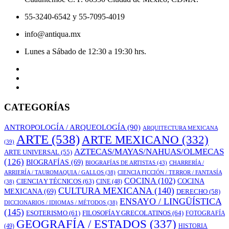
55-3240-6542 y 55-7095-4019
info@antiqua.mx
Lunes a Sábado de 12:30 a 19:30 hrs.
CATEGORÍAS
ANTROPOLOGÍA / ARQUEOLOGÍA
(90)
ARQUITECTURA MEXICANA
ARTE
(538)
ARTE MEXICANO
(332)
(39)
AZTECAS/MAYAS/NAHUAS/OLMECAS
ARTE UNIVERSAL
(55)
(126)
BIOGRAFÍAS
(69)
BIOGRAFÍAS DE ARTISTAS
(43)
CHARRERÍA /
ARRIERÍA / TAUROMAQUIA / GALLOS
(38)
CIENCIA FICCIÓN / TERROR / FANTASÍA
COCINA
(102)
CIENCIA Y TÉCNICOS
(63)
COCINA
CINE
(48)
(38)
CULTURA MEXICANA
(140)
MEXICANA
(69)
DERECHO
(58)
ENSAYO / LINGÜÍSTICA
DICCIONARIOS / IDIOMAS / MÉTODOS
(38)
(145)
ESOTERISMO
(61)
FILOSOFÍA Y GRECOLATINOS
(64)
FOTOGRAFÍA
GEOGRAFÍA / ESTADOS
(337)
(49)
HISTORIA