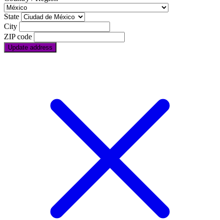
State
City
ZIP code
Update address