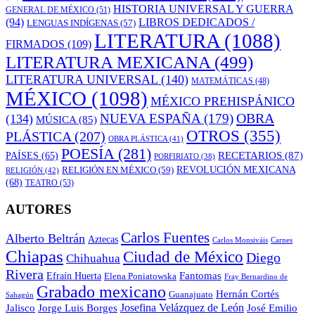
HISTORIA UNIVERSAL Y GUERRA
GENERAL DE MÉXICO
(51)
LIBROS DEDICADOS /
(94)
LENGUAS INDÍGENAS
(57)
LITERATURA
(1088)
FIRMADOS
(109)
LITERATURA MEXICANA
(499)
LITERATURA UNIVERSAL
(140)
MATEMÁTICAS
(48)
MÉXICO
(1098)
MÉXICO PREHISPÁNICO
OBRA
NUEVA ESPAÑA
(179)
(134)
MÚSICA
(85)
OTROS
(355)
PLÁSTICA
(207)
OBRA PLÁSTICA
(41)
POESÍA
(281)
RECETARIOS
(87)
PAÍSES
(65)
PORFIRIATO
(38)
RELIGIÓN EN MÉXICO
(59)
REVOLUCIÓN MEXICANA
RELIGIÓN
(42)
(68)
TEATRO
(53)
AUTORES
Carlos Fuentes
Alberto Beltrán
Aztecas
Carlos Monsiváis
Carnes
Chiapas
Ciudad de México
Diego
Chihuahua
Rivera
Fantomas
Efraín Huerta
Elena Poniatowska
Fray Bernardino de
Grabado mexicano
Hernán Cortés
Guanajuato
Sahagún
Jalisco
Josefina Velázquez de León
Jorge Luis Borges
José Emilio