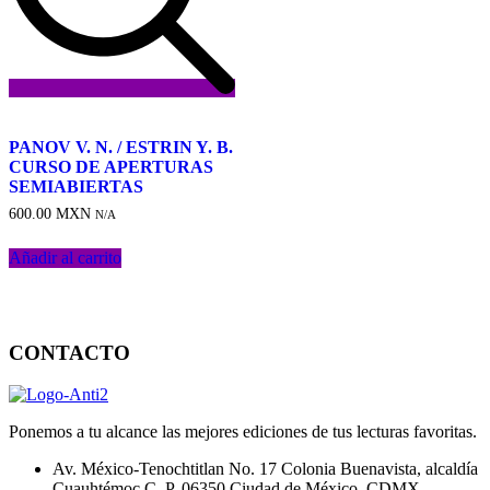
Añadir
a
PANOV V. N. / ESTRIN Y. B.
la
CURSO DE APERTURAS
lista
SEMIABIERTAS
de
600.00
MXN
deseos
N/A
Añadir al carrito
CONTACTO
Ponemos a tu alcance las mejores ediciones de tus lecturas favoritas.
Av. México-Tenochtitlan No. 17 Colonia Buenavista, alcaldía
Cuauhtémoc C. P. 06350 Ciudad de México, CDMX.