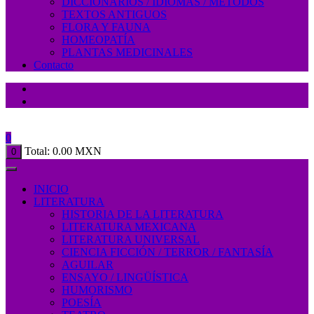
DICCIONARIOS / IDIOMAS / MÉTODOS
TEXTOS ANTIGUOS
FLORA Y FAUNA
HOMEOPATÍA
PLANTAS MEDICINALES
Contacto
0
Total:
0.00
MXN
0
INICIO
LITERATURA
HISTORIA DE LA LITERATURA
LITERATURA MEXICANA
LITERATURA UNIVERSAL
CIENCIA FICCIÓN / TERROR / FANTASÍA
AGUILAR
ENSAYO / LINGÜÍSTICA
HUMORISMO
POESÍA