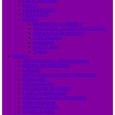
CIRCO / PAYASOS
DANZA
ESTRIDENTISMO
FOTOGRAFÍA
MÚSICA
HISTORIA DE LA MÚSICA
HISTORIA DE LA MÚSICA MEXICANA
BIOGRAFÍAS DE MÚSICOS
CANCIONEROS
CORRIDOS
PARTITURAS
TANGO
MÉXICO
ANTROPOLOGÍA / ARQUEOLOGÍA
MÉXICO PREHISPÁNICO
CÓDICES
AZTECAS/MAYAS/NAHUAS/OLMECAS
CONQUISTA
NUEVA ESPAÑA
INQUISICIÓN EN MÉXICO
LENGUAS INDÍGENAS
HISTORIA GENERAL DE MÉXICO
INDEPENDENCIA
INTERVENCIONES
BENITO JUÁREZ