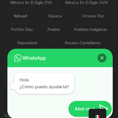
México En El Siglo XVII
México En El Siglo XVIII
Náhuatl
Oaxaca
Octavio Paz
Porfirio Díaz
Puebla
Pueblos Indígenas
Repostería
Rosario Castellanos
Salvador Novo
Sonora
Sopas
Tlaxcala
Veracruz
Vicente Leñero
Hola
Xavier Villaurrutia
Yucatán
Zacatecas
¿Cómo puedo ayudarte?
Abrir chat
Copyright © ExperTur 2020.