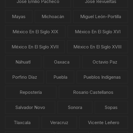
José Emilio Pacheco
José Revueltas
Mayas
Michoacán
Miguel León-Portilla
México En El Siglo XIX
México En El Siglo XVI
México En El Siglo XVII
México En El Siglo XVIII
Náhuatl
Oaxaca
Octavio Paz
Porfirio Díaz
Puebla
Pueblos Indígenas
Repostería
Rosario Castellanos
Salvador Novo
Sonora
Sopas
Tlaxcala
Veracruz
Vicente Leñero