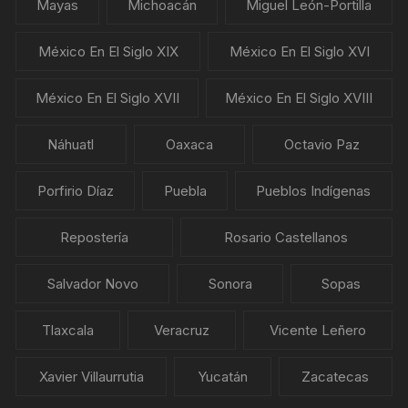
Mayas
Michoacán
Miguel León-Portilla
México En El Siglo XIX
México En El Siglo XVI
México En El Siglo XVII
México En El Siglo XVIII
Náhuatl
Oaxaca
Octavio Paz
Porfirio Díaz
Puebla
Pueblos Indígenas
Repostería
Rosario Castellanos
Salvador Novo
Sonora
Sopas
Tlaxcala
Veracruz
Vicente Leñero
Xavier Villaurrutia
Yucatán
Zacatecas