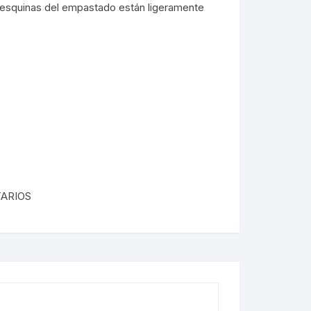
 esquinas del empastado están ligeramente
ÓRDENES RELIGIOSAS
ERÍA /
MASONERÍA
LIBROS DEDICADOS /
FIRMADOS
LA BIBLIA
TE
DICCIONARIOS / IDIOMAS /
SACEDORCIO
MÉTODOS
ROS
TEOLOGÍA
TEXTOS ANTIGUOS
ETIMOLOGÍAS
FLORA Y FAUNA
HOMEOPATÍA
ARIOS
PLANTAS MEDICINALES