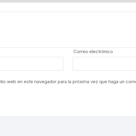
NES
LA EN MÉXICO
ÓN EN MÉXICO
Correo electrónico
NTO ESTUDIANTIL
ERRI
A MEXICANA
itio web en este navegador para la próxima vez que haga un come
SMO Y COMUNICACIÓN
ÍA / ESTADOS
NTES