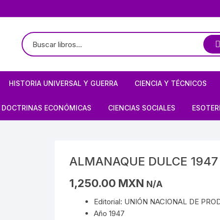
HISTORIA UNIVERSAL Y GUERRA
CIENCIA Y TÉCNICOS
TE
LOGÍA / ARQUEOLOGÍA
HISTORIOGRAFÍA
ASTRONOMÍA
DOCTRINAS ECONÓMICAS
CIENCIAS SOCIALES
ESOTER
PREHISPÁNICO
CIVILIZACIONES ANTIGUAS
ARQUITECTURA MEXICANA
FÍSICA
ANARQUISMO
ECONOMÍA
BRUJE
EDAD MEDIA
BIOGRAFÍAS DE ARTISTAS
ARQUITECTURA
MATEMÁTICAS
CAPITALISMO
POLÍTICA
CIELO 
ALMANAQUE DULCE 1947
S/MAYAS/NAHUAS/OLMECAS
RENACIMIENTO
OBRA PLÁSTICA
BIOGRAFÍAS DE ARTISTAS
PROGRAMACIÓN
COMUNISMO
SOCIOLOGÍA
DEMON
1,250.00
MXN
N/A
E MÉXICO
STA
REVOLUCIONES
OBRA PLÁSTICA
Editorial: UNIÓN NACIONAL DE PRO
QUÍMICA
MARXISMO
MAGIA
Año 1947