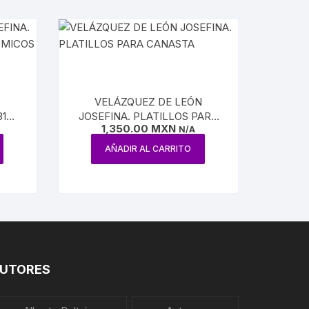
N
VELÁZQUEZ DE LEÓN
31
JOSEFINA. PLATILLOS PARA
1,350.00
MXN
S
CANASTA
N/A
AÑADIR AL CARRITO
UTORES