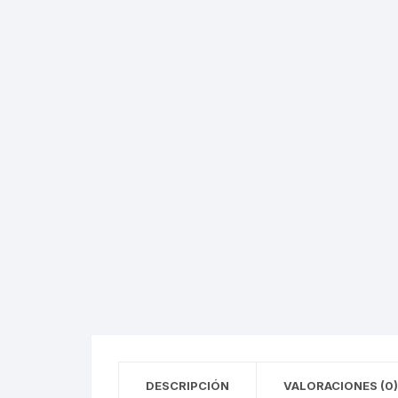
AGUILAR
REVISTA ATENEO
NUEVA E
ESTUDIOS SOBRE LÓGICA
ENSAYO / LINGÜÍSTICA
REVISTA BELLAS 
INQUISI
HUMORISMO
REVISTA
LENGUAS
CONTEMPORÁNE
POESÍA
HISTORI
REVISTA EL HIJO 
TEATRO
INDEPEN
CARICATURA
INTERVE
CINE
BENITO 
CIRCO / PAYASOS
MAXIMIL
DANZA
REFORM
ESTRIDENTISMO
DESCRIPCIÓN
VALORACIONES (0)
PORFIRI