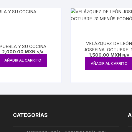
ÍAS
O MEXICANO / MARINA
N
VELÁZQUEZ DE LEÓ
RRILES
PUEBLA Y SU COCINA
JOSEFINA. OCTUBRE. 
2,000.00
MXN
N/A
1,500.00
MXN
MENÚS ECONÓMICO
N/A
A
AÑADIR AL CARRITO
AÑADIR AL CARRITO
TURA, PESCA Y GANADERÍA
EO
CATEGORÍAS
A