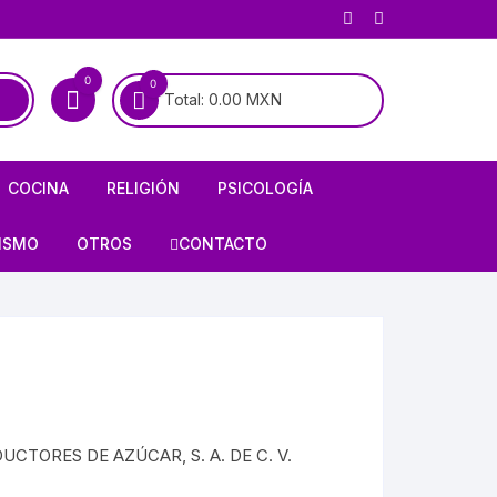
0
0
Total:
0.00
MXN
COCINA
RELIGIÓN
PSICOLOGÍA
COCINA MEXICANA
BIOGRAFÍAS DE SANTOS
PSICOANÁLISIS
ISMO
OTROS
CONTACTO
COCINA UNIVERSAL
BIOGRAFÍAS DE LA VIRGEN
PSIQUIATRÍA
RÍA
AJEDREZ
ALMANAQUES
CATOLICISMO
E INFIERNO
ARMAS / CACERÍA
RECETARIOS
CRISTIANISMO
OLOGÍA
CHARRERÍA / GALLOS /
TAUROMAQUIA
DUCTORES DE AZÚCAR, S. A. DE C. V.
FORMULARIOS
HISTORIA DE LA IGLESIA
HISTORIETAS