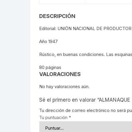
FOTOGRAFÍA
REVOLUC
DESCRIPCIÓN
MÚSICA
POLÍTIC
Editorial: UNIÓN NACIONAL DE PRODUCTORE
ECONOMÍ
Año 1947
Rústico, en buenas condiciones. Las esquina
MEDICIN
80 páginas
RELIGIÓ
VALORACIONES
LA GUER
No hay valoraciones aún.
SOCIOLO
Sé el primero en valorar “ALMANAQUE
Tu dirección de correo electrónico no será pu
MOVIMI
Tu puntuación
*
MOVIMIE