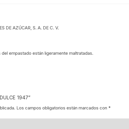
REVISTAS DE CINE
IÓN MEXICANA
HISTORIA DE LA MÚSICA
A MEXICANA
S DE AZÚCAR, S. A. DE C. V.
HISTORIA DE LA MÚSICA
MEXICANA
A DE MÉXICO
BIOGRAFÍAS DE MÚSICOS
s del empastado están ligeramente maltratadas.
A EN MÉXICO
CANCIONEROS
N EN MÉXICO
CORRIDOS
RA CRISTERA
PARTITURAS
GÍA MEXICANA
 DULCE 1947”
TANGO
blicada.
Los campos obligatorios están marcados con
*
ENTO OBRERO
NTOS SOCIALES