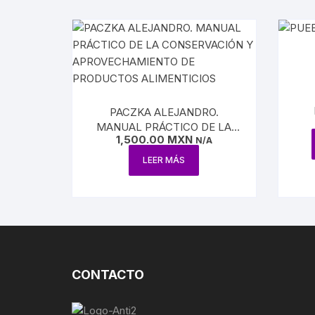
BIOGRAF
EJÉRCIT
AVIACIÓ
FERROCA
PACZKA ALEJANDRO.
MANUAL PRÁCTICO DE LA
1,500.00
MXN
CONSERVACIÓN Y
N/A
HACIEND
APROVECHAMIENTO DE
LEER MÁS
PRODUCTOS ALIMENTICIOS
AGRICUL
MINERÍA
PETRÓL
CONTACTO