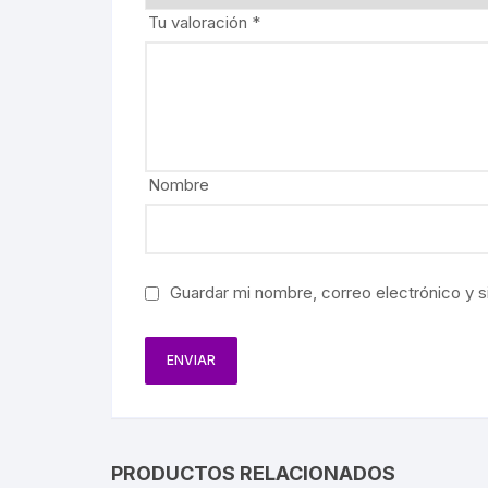
Tu valoración
*
REBELIO
GUERRIL
EDUCACI
Nombre
MOVIMIE
LECUMB
CULTUR
Guardar mi nombre, correo electrónico y s
PERIODI
GEOGRAF
PRESIDE
PRODUCTOS RELACIONADOS