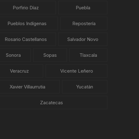
Porfirio Díaz
Puebla
Pueblos Indígenas
Repostería
Rosario Castellanos
Salvador Novo
Sonora
Sopas
Tlaxcala
Veracruz
Vicente Leñero
Xavier Villaurrutia
Yucatán
Zacatecas