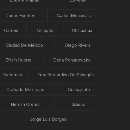
Alberto Beltrán
Aztecas
Carlos Fuentes
Carlos Monsiváis
Carnes
Chiapas
Chihuahua
Ciudad De México
Diego Rivera
Efraín Huerta
Elena Poniatowska
Fantomas
Fray Bernardino De Sahagún
Grabado Mexicano
Guanajuato
Hernán Cortés
Jalisco
Jorge Luis Borges