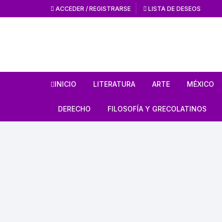
ACCEDER / REGISTRARSE
LISTA DE DESEOS
INICIO
LITERATURA
ARTE
MÉXICO
HISTORIA DE LA
HISTORIA DEL AR
ANTROPO
DERECHO
FILOSOFÍA Y GRECOLATINOS
LITERATURA
ARTE MEXICANO
MÉXICO 
ESTUDIOS SOBRE DERECHO
ESTUDIOS DE FILOSOFÍA
LITERATURA MEXICANA
EN GENERAL
ARTE UNIVERSAL
CÓDICES
AUTORES GRECOLATINOS
LITERATURA UNIVERSAL
CÓDIGOS
REVISTA AMÉRICA
AZTECA
MITOLOGÍA
CIENCIA FICCIÓN / TERROR /
LEYES
FANTASÍA
REVISTA ARTES D
CONQUI
ESTUDIOS SOBRE ÉTICA