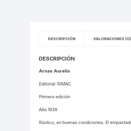
FOTOGRAFÍA
REVOLUC
MÚSICA
POLÍTIC
DESCRIPCIÓN
VALORACIONES (0)
ECONOMÍ
MEDICIN
DESCRIPCIÓN
RELIGIÓ
Arnao Aurelio
LA GUER
Editorial: RIMAC
Primera edición
SOCIOLO
Año 1939
MOVIMI
Rústico, en buenas condiciones. El empastado
MOVIMIE