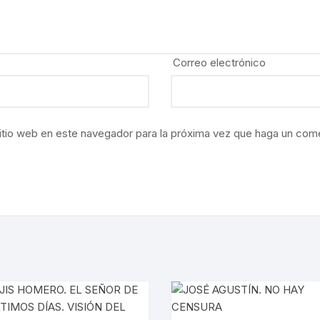
ÍAS
O MEXICANO / MARINA
Correo electrónico
N
RRILES
itio web en este navegador para la próxima vez que haga un come
A
TURA, PESCA Y GANADERÍA
EO