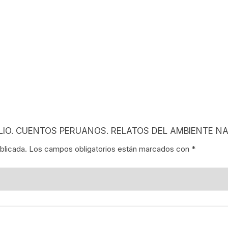
NES
LA EN MÉXICO
ÓN EN MÉXICO
NTO ESTUDIANTIL
ERRI
URELIO. CUENTOS PERUANOS. RELATOS DEL AMBIENTE N
A MEXICANA
blicada.
Los campos obligatorios están marcados con
*
SMO Y COMUNICACIÓN
ÍA / ESTADOS
NTES