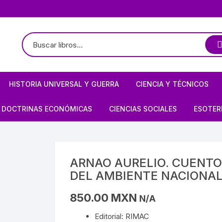
HISTORIA UNIVERSAL Y GUERRA
CIENCIA Y TÉCNICOS
TE
LOGÍA / ARQUEOLOGÍA
HISTORIOGRAFÍA
ASTRONOMÍA
DOCTRINAS ECONÓMICAS
CIENCIAS SOCIALES
ESOTER
PREHISPÁNICO
CIVILIZACIONES ANTIGUAS
ARQUITECTURA MEXICANA
FÍSICA
ANARQUISMO
ECONOMÍA
BRUJE
EDAD MEDIA
BIOGRAFÍAS DE ARTISTAS
ARQUITECTURA
MATEMÁTICAS
CAPITALISMO
POLÍTICA
CIELO 
ARNAO AURELIO. CUENTO
DEL AMBIENTE NACIONA
S/MAYAS/NAHUAS/OLMECAS
RENACIMIENTO
OBRA PLÁSTICA
BIOGRAFÍAS DE ARTISTAS
PROGRAMACIÓN
COMUNISMO
SOCIOLOGÍA
DEMON
850.00
MXN
N/A
E MÉXICO
STA
REVOLUCIONES
OBRA PLÁSTICA
QUÍMICA
MARXISMO
MAGIA
Editorial: RIMAC