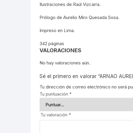
Ilustraciones de Raúl Vizcarra.
REBELIO
Prólogo de Aurelio Miro Quesada Sosa.
GUERRIL
Impreso en Lima.
EDUCACI
342 páginas
VALORACIONES
MOVIMIE
No hay valoraciones aún.
LECUMB
Sé el primero en valorar “ARNAO A
CULTUR
Tu dirección de correo electrónico no será pu
PERIODI
Tu puntuación
*
GEOGRAF
Tu valoración
*
PRESIDE