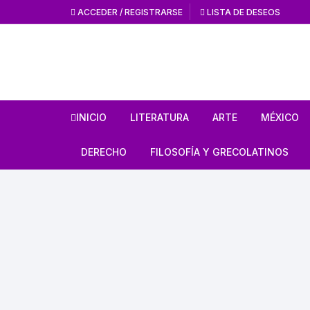
ACCEDER / REGISTRARSE
LISTA DE DESEOS
INICIO
LITERATURA
ARTE
MÉXICO
HISTORIA DE LA
HISTORIA DEL AR
ANTROPO
DERECHO
FILOSOFÍA Y GRECOLATINOS
LITERATURA
ARTE MEXICANO
MÉXICO 
ESTUDIOS SOBRE DERECHO
ESTUDIOS DE FILOSOFÍA
LITERATURA MEXICANA
EN GENERAL
ARTE UNIVERSAL
CÓDICES
AUTORES GRECOLATINOS
LITERATURA UNIVERSAL
CÓDIGOS
REVISTA AMÉRICA
AZTECA
MITOLOGÍA
CIENCIA FICCIÓN / TERROR /
LEYES
FANTASÍA
REVISTA ARTES D
CONQUI
ESTUDIOS SOBRE ÉTICA