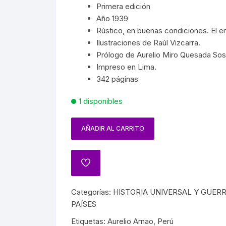
SPAÑA
PAÍSES
SOCIALISMO
Primera edición
MASON
FRANC
Año 1939
ARTES
CIÓN EN MÉXICO
GUERRILLA
TROTSKISMO
Rústico, en buenas condiciones. El 
MUER
Ilustraciones de Raúl Vizcarra.
 INDÍGENAS
INQUISICIÓN
Prólogo de Aurelio Miro Quesada Sos
OS
VAMPI
Impreso en Lima.
A GENERAL DE MÉXICO
PRIMERA Y SEGUNDA
342 páginas
PRÓDIGO
GUERRA MUNDIAL
HISTORIA DEL TEATRO
1 disponibles
DENCIA
NAZISMO
NCIONES
AÑADIR AL CARRITO
HISTORIA DEL CINE
JUÁREZ
BIOGRAFÍAS CINE
IANO
CINE MEXICANO
Categorías:
HISTORIA UNIVERSAL Y GUER
A
PAÍSES
CINE UNIVERSAL
Etiquetas:
Aurelio Arnao
,
Perú
ATO