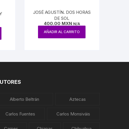
JOSÉ AGUSTÍN. DOS HORAS
Y
DE SOL
400.00
MXN
N/A
AÑADIR AL CARRITO
UTORES
Alberto Beltrán
Aztecas
Carlos Fuentes
Carlos Monsiváis
Carnes
Chiapas
Chihuahua