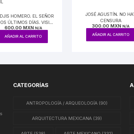
JOSÉ AGUSTÍN. NO HA
IDJIS HOMERO. EL SEÑOR
CENSURA
LOS ÚLTIMOS DÍAS. VISIÓN
300.00
MXN
N/A
600.00
MXN
DEL AÑO MIL
N/A
AÑADIR AL CARRITO
AÑADIR AL CARRITO
CATEGORÍAS
A
ANTROPOLOGÍA / ARQUEOLOGÍA
(90)
us
ARQUITECTURA MEXICANA
(39)
ARTE
(538)
ARTE MEXICANO
(332)